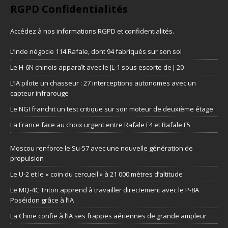
RGPD Confidentialités
Accédez à nos informations
RGPD et confidentialités
.
L’Inde négocie 114 Rafale, dont 94 fabriqués sur son sol
Le H-6N chinois apparaît avec le JL-1 sous escorte de J-20
L’IA pilote un chasseur : 27 interceptions autonomes avec un
capteur infrarouge
Le NGI franchit un test critique sur son moteur de deuxième étage
La France face au choix urgent entre Rafale F4 et Rafale F5
Moscou renforce le Su-57 avec une nouvelle génération de
propulsion
Le U-2 et le « coin du cercueil » à 21 000 mètres d’altitude
Le MQ-4C Triton apprend à travailler directement avec le P-8A
Poséidon grâce à l’IA
La Chine confie à l’IA ses frappes aériennes de grande ampleur