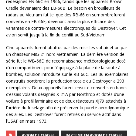
redésignés EB-66C en 1966, tandis que les appareils Brown
Cradle devenaient des EB-66B. Le besoin en brouilleurs de
radars au Vietnam fut tel que des RB-66 en surnombrefurent
convertis en EB-66E, devenant ainsi la plus efficace des
variantes de contre-mesures électroniques du Destroyer. Cet
avion servit jusqu`à la ﬁn du conﬂit au Sud-Vietnam.
Cinq appareils furent abattus par des missiles sol-air et un par
un chasseur MiG-21 nord-vietnamien. La dernière version de
série fut le WB-66D de reconnaissance météorologique doté
d’un compartiment pour l’équipage à la place de la soute à
bombes, solution introduite sur le RB-66C. Les 36 exemplaires
construits portèrent la production totale du Destroyer a 293
exemplaires. Deux appareils furent ensuite convertis en bancs
d’essais volants désignés X-21A par Northrop et dotés d’une
voilure à proﬁl laminaire et de deux réacteurs XJ79 attachés à
l’arrière du fuselage afin de préserver la pureté aérodynamique
des ailes. Les Destroyer furent retirés du service actif dans
l’USAF en mars 1973.
AVION DE CHASSE
BAPTEME EN AVION DE CHASSE