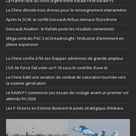
La France face au choix urgent entre Rafale F4 et Rafale F5
La Chine dévoile trois drones pour le renseignement interarmées
Après le SCAF, le conflit Dassault-Airbus menace l’Eurodrone
Dassault Aviation : le Rafale porte les résultats semestriels
Méga-contrats PAC-3 et Dreadnought : l’industrie d’armement en
pleine expansion
La Chine confie à l’IA ses frappes aériennes de grande ampleur
L’US Air Force fait voler un F-16 sous le contrôle d’une IA
La Chine bâtit une aviation de combat de saturation tournée vers
la sixième génération
Le KAAN P1 commence ses essais de roulage avant un premier vol
attendu fin 2026
Les F-16 turcs en Estonie illustrent le poids stratégique d’Ankara