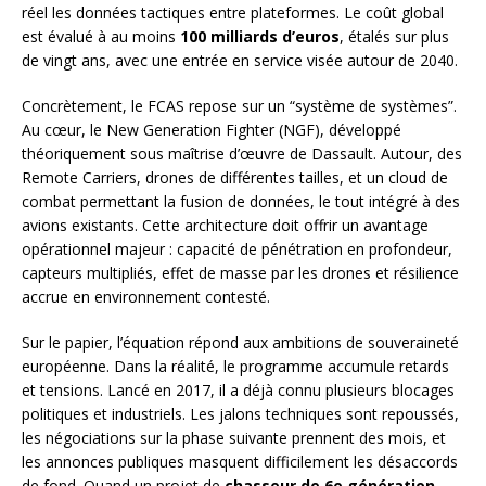
réel les données tactiques entre plateformes. Le coût global
est évalué à au moins
100 milliards d’euros
, étalés sur plus
de vingt ans, avec une entrée en service visée autour de 2040.
Concrètement, le FCAS repose sur un “système de systèmes”.
Au cœur, le New Generation Fighter (NGF), développé
théoriquement sous maîtrise d’œuvre de Dassault. Autour, des
Remote Carriers, drones de différentes tailles, et un cloud de
combat permettant la fusion de données, le tout intégré à des
avions existants. Cette architecture doit offrir un avantage
opérationnel majeur : capacité de pénétration en profondeur,
capteurs multipliés, effet de masse par les drones et résilience
accrue en environnement contesté.
Sur le papier, l’équation répond aux ambitions de souveraineté
européenne. Dans la réalité, le programme accumule retards
et tensions. Lancé en 2017, il a déjà connu plusieurs blocages
politiques et industriels. Les jalons techniques sont repoussés,
les négociations sur la phase suivante prennent des mois, et
les annonces publiques masquent difficilement les désaccords
de fond. Quand un projet de
chasseur de 6e génération