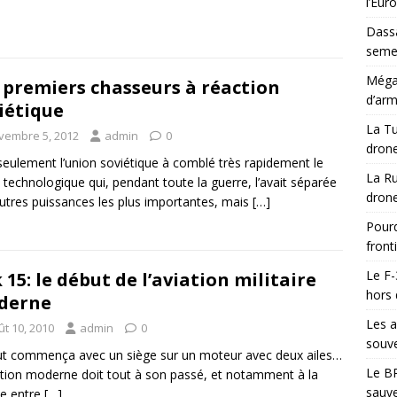
l’Eur
Dassa
semes
Méga-
 premiers chasseurs à réaction
d’arm
iétique
La Tu
vembre 5, 2012
admin
0
drone
eulement l’union soviétique à comblé très rapidement le
La Ru
 technologique qui, pendant toute la guerre, l’avait séparée
drone
utres puissances les plus importantes, mais
[…]
Pourq
front
Le F-
 15: le début de l’aviation militaire
hors 
derne
Les a
ût 10, 2010
admin
0
souve
ut commença avec un siège sur un moteur avec deux ailes…
Le BR
ation moderne doit tout à son passé, et notamment à la
sauve
e entre
[…]