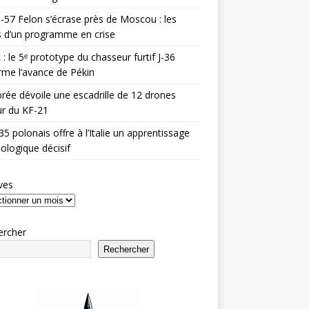
-57 Felon s’écrase près de Moscou : les
es d’un programme en crise
 : le 5ᵉ prototype du chasseur furtif J-36
rme l’avance de Pékin
rée dévoile une escadrille de 12 drones
r du KF-21
35 polonais offre à l’Italie un apprentissage
ologique décisif
ves
ercher
Rechercher