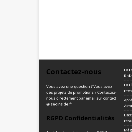
Contactez-nous
La F
Rafa
La C
Vous avez une question ? Vous avez
ren
des projets de promotions ? Contactez-
nous directement par email sur contact
Aprè
@ seoinside.fr
Airb
Dass
RGPD Confidentialités
résu
Méga