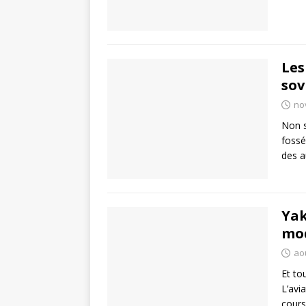
Les
sov
no
Non s
fossé
des a
Yak
mo
ao
Et to
L’avi
cours