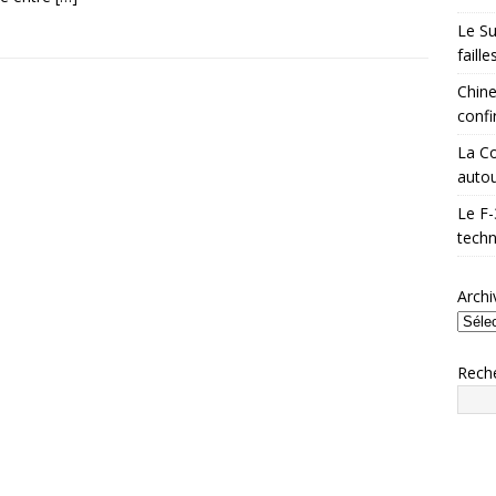
Le Su
faill
Chine
confi
La Co
autou
Le F-
techn
Archi
Rech