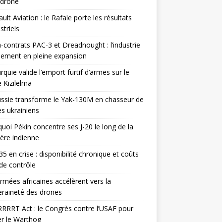
odrone
ult Aviation : le Rafale porte les résultats
triels
contrats PAC-3 et Dreadnought : l’industrie
ement en pleine expansion
rquie valide l’emport furtif d’armes sur le
 Kızılelma
ssie transforme le Yak-130M en chasseur de
s ukrainiens
uoi Pékin concentre ses J-20 le long de la
ière indienne
35 en crise : disponibilité chronique et coûts
de contrôle
rmées africaines accélèrent vers la
raineté des drones
RRRT Act : le Congrès contre l’USAF pour
r le Warthog