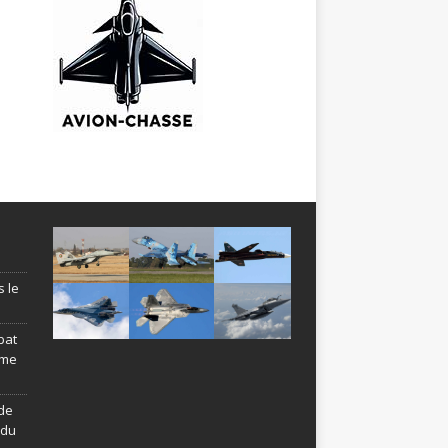
s le
bat
ème
de
ndu