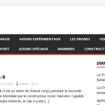
CHASSE
AVIONS EXPÉRIMENTAUX
LES DRONES
VO
SPORT
AVIONS SPÉCIAUX
WARBIRDS
CONSTRUCT
DER
La Fr
-9
Rafal
i 27, 2013
admin
0
La Ch
k-3 est un avion de chasse conçu pendant la Seconde
rens
e Mondiale par le constructeur russe Yakovlev. Capable
Après
eindre 650Kmh, le Yak-3 a été
[…]