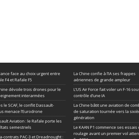
rance face au choix urgent entre
La Chine confie à l’IA ses frappes
le F4 et Rafale F5
aériennes de grande ampleur
hine dévoile trois drones pour le
L’US Air Force fait voler un F-16 sou
seignement interarmées
contrôle d’une IA
s le SCAF, le conflit Dassault-
La Chine bâtit une aviation de com
us menace l’Eurodrone
de saturation tournée vers la sixi
génération
ault Aviation : le Rafale porte les
ltats semestriels
Le KAAN P1 commence ses essais 
roulage avant un premier vol atte
-contrats PAC-3 et Dreadnought :