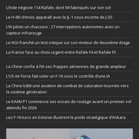
L’Inde négocie 114 Rafale, dont 94 fabriqués sur son sol
Le H-6N chinois apparaît avec le JL-1 sous escorte de J-20
L’IA pilote un chasseur : 27 interceptions autonomes avec un
capteur infrarouge
Le NGI franchit un test critique sur son moteur de deuxième étage
La France face au choix urgent entre Rafale F4 et Rafale F5
La Chine confie à l’IA ses frappes aériennes de grande ampleur
L’US Air Force fait voler un F-16 sous le contrôle d’une IA
La Chine bâtit une aviation de combat de saturation tournée vers
la sixième génération
Le KAAN P1 commence ses essais de roulage avant un premier vol
attendu fin 2026
Les F-16 turcs en Estonie illustrent le poids stratégique d’Ankara