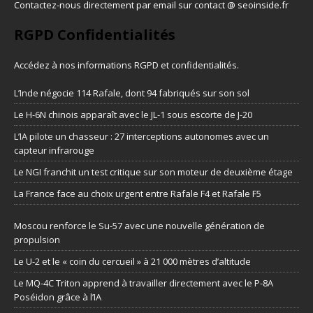
Contactez-nous directement par email sur contact @ seoinside.fr
RGPD Confidentialités
Accédez à nos informations
RGPD et confidentialités
.
L’Inde négocie 114 Rafale, dont 94 fabriqués sur son sol
Le H-6N chinois apparaît avec le JL-1 sous escorte de J-20
L’IA pilote un chasseur : 27 interceptions autonomes avec un
capteur infrarouge
Le NGI franchit un test critique sur son moteur de deuxième étage
La France face au choix urgent entre Rafale F4 et Rafale F5
Moscou renforce le Su-57 avec une nouvelle génération de
propulsion
Le U-2 et le « coin du cercueil » à 21 000 mètres d’altitude
Le MQ-4C Triton apprend à travailler directement avec le P-8A
Poséidon grâce à l’IA