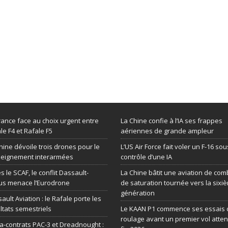
rance face au choix urgent entre
La Chine confie à l’IA ses frappes
le F4 et Rafale F5
aériennes de grande ampleur
hine dévoile trois drones pour le
L’US Air Force fait voler un F-16 sou
seignement interarmées
contrôle d’une IA
s le SCAF, le conflit Dassault-
La Chine bâtit une aviation de com
us menace l’Eurodrone
de saturation tournée vers la sixi
génération
ault Aviation : le Rafale porte les
ltats semestriels
Le KAAN P1 commence ses essais 
roulage avant un premier vol atte
-contrats PAC-3 et Dreadnought :