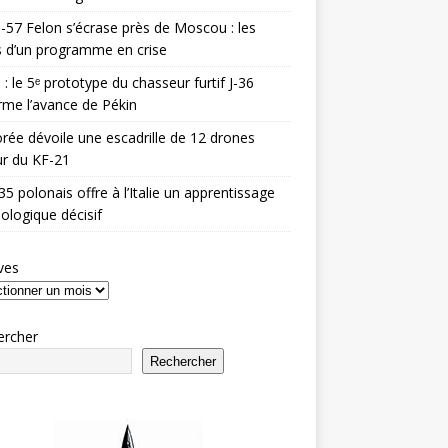
-57 Felon s’écrase près de Moscou : les
es d’un programme en crise
 : le 5ᵉ prototype du chasseur furtif J-36
rme l’avance de Pékin
rée dévoile une escadrille de 12 drones
r du KF-21
35 polonais offre à l’Italie un apprentissage
ologique décisif
ves
ercher
Rechercher