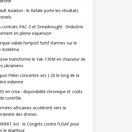
odrone
ult Aviation : le Rafale porte les résultats
triels
contrats PAC-3 et Dreadnought : l’industrie
ement en pleine expansion
rquie valide l’emport furtif d’armes sur le
 Kızılelma
ssie transforme le Yak-130M en chasseur de
s ukrainiens
uoi Pékin concentre ses J-20 le long de la
ière indienne
35 en crise : disponibilité chronique et coûts
de contrôle
rmées africaines accélèrent vers la
raineté des drones
RRRT Act : le Congrès contre l’USAF pour
r le Warthog