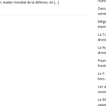
l’Eur
n, leader mondial de la défense, en
[…]
Dassa
semes
Méga-
d’arm
La Tu
drone
La Ru
drone
Pourq
front
Le F-
hors 
Les a
souve
Le BR
sauve