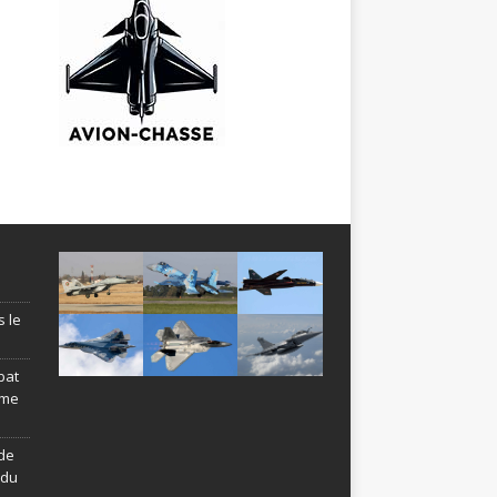
s le
bat
ème
de
ndu