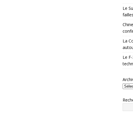
Le Su
faill
Chine
confi
La Co
autou
Le F-
techn
Archi
Rech