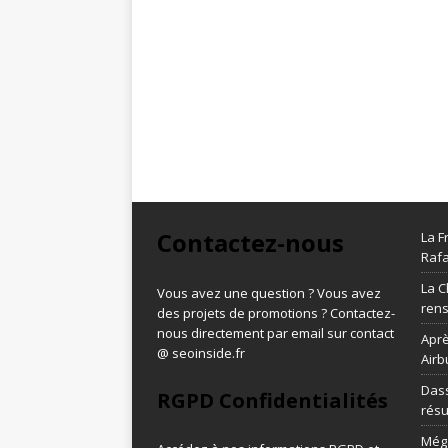
Contactez-nous
La F
Rafa
La C
Vous avez une question ? Vous avez
ren
des projets de promotions ? Contactez-
nous directement par email sur contact
Aprè
@ seoinside.fr
Airb
Dass
RGPD Confidentialités
résu
Méga