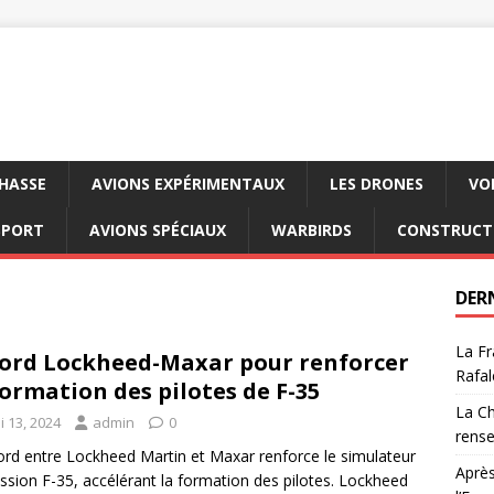
CHASSE
AVIONS EXPÉRIMENTAUX
LES DRONES
VO
SPORT
AVIONS SPÉCIAUX
WARBIRDS
CONSTRUCT
DER
La Fr
ord Lockheed-Maxar pour renforcer
Rafal
formation des pilotes de F-35
La Ch
i 13, 2024
admin
0
rens
ord entre Lockheed Martin et Maxar renforce le simulateur
Après
ssion F-35, accélérant la formation des pilotes. Lockheed