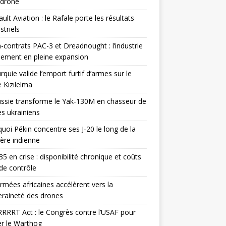
odrone
ult Aviation : le Rafale porte les résultats
triels
contrats PAC-3 et Dreadnought : l’industrie
ement en pleine expansion
rquie valide l’emport furtif d’armes sur le
 Kızılelma
ssie transforme le Yak-130M en chasseur de
s ukrainiens
uoi Pékin concentre ses J-20 le long de la
ière indienne
35 en crise : disponibilité chronique et coûts
de contrôle
rmées africaines accélèrent vers la
raineté des drones
RRRT Act : le Congrès contre l’USAF pour
r le Warthog