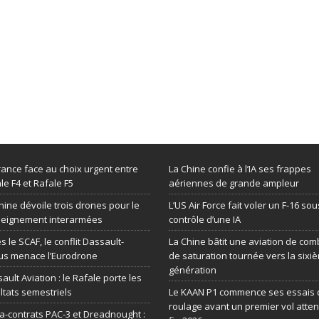
rance face au choix urgent entre
La Chine confie à l’IA ses frappes
le F4 et Rafale F5
aériennes de grande ampleur
hine dévoile trois drones pour le
L’US Air Force fait voler un F-16 sou
seignement interarmées
contrôle d’une IA
s le SCAF, le conflit Dassault-
La Chine bâtit une aviation de com
us menace l’Eurodrone
de saturation tournée vers la sixi
génération
ault Aviation : le Rafale porte les
ltats semestriels
Le KAAN P1 commence ses essais 
roulage avant un premier vol atte
-contrats PAC-3 et Dreadnought :