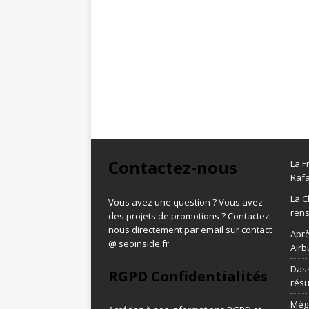
Contactez-nous
La F
Rafa
La C
Vous avez une question ? Vous avez
ren
des projets de promotions ? Contactez-
nous directement par email sur contact
Aprè
@ seoinside.fr
Airb
Dass
RGPD Confidentialités
résu
Méga