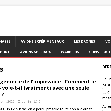
CHASSE
AVIONS EXPÉRIMENTAUX
LES DRONES
VO
SPORT
AVIONS SPÉCIAUX
WARBIRDS
CONSTRUCT
s
DER
La Fr
ngénierie de l’impossible : Comment le
Rafal
5 vole-t-il (vraiment) avec une seule
La Ch
 ?
rens
llet 1, 2026
admin
0
Après
83, un F-15 israélien a perdu presque toute son aile droite.