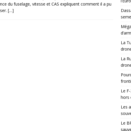
l’Eur
nce du fuselage, vitesse et CAS expliquent comment il a pu
ser.
[…]
Dassa
semes
Méga-
d’arm
La Tu
drone
La Ru
drone
Pourq
front
Le F-
hors 
Les a
souve
Le BR
sauve