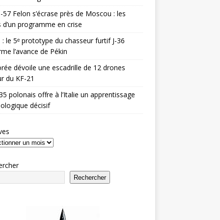
-57 Felon s’écrase près de Moscou : les
es d’un programme en crise
 : le 5ᵉ prototype du chasseur furtif J-36
rme l’avance de Pékin
rée dévoile une escadrille de 12 drones
r du KF-21
35 polonais offre à l’Italie un apprentissage
ologique décisif
ves
ercher
Rechercher