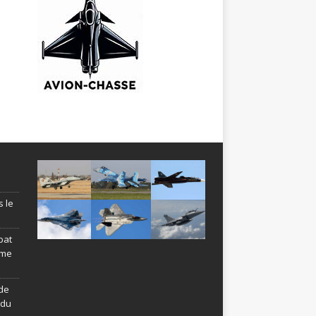
s le
bat
ème
de
ndu