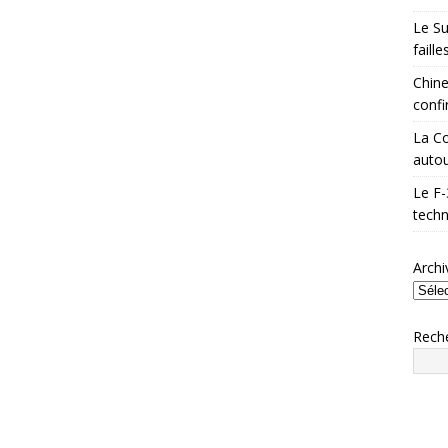
Le Su
faill
Chine
confi
La Co
autou
Le F-
techn
Archi
Rech