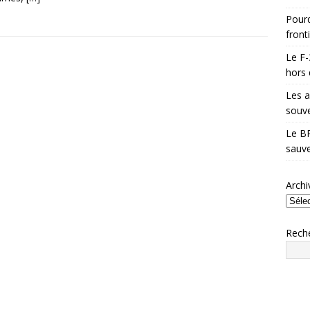
Pourq
front
Le F-
hors 
Les a
souve
Le BR
sauve
Archi
Rech