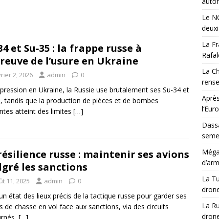
auton
Le NG
deux
La Fr
34 et Su-35 : la frappe russe à
Rafal
preuve de l’usure en Ukraine
La Ch
rier 2, 2026
admin
0
rens
pression en Ukraine, la Russie use brutalement ses Su‑34 et
Après
, tandis que la production de pièces et de bombes
l’Eur
ntes atteint des limites
[…]
Dassa
semes
Méga-
résilience russe : maintenir ses avions
d’arm
gré les sanctions
La Tu
ût 11, 2025
admin
0
drone
 un état des lieux précis de la tactique russe pour garder ses
La Ru
s de chasse en vol face aux sanctions, via des circuits
drone
urnés,
[…]