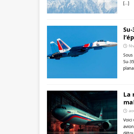
[…]
Su-
l’é
fév
Sous 
Su‑35
plana
La 
mal
ao
Voici
avion
déto