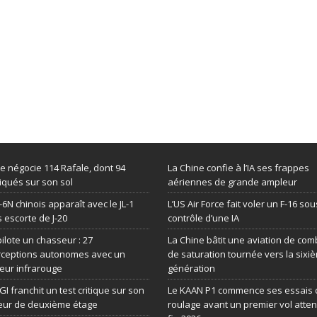
de négocie 114 Rafale, dont 94
La Chine confie à l’IA ses frappes
iqués sur son sol
aériennes de grande ampleur
-6N chinois apparaît avec le JL-1
L’US Air Force fait voler un F-16 sou
 escorte de J-20
contrôle d’une IA
 pilote un chasseur : 27
La Chine bâtit une aviation de com
rceptions autonomes avec un
de saturation tournée vers la sixi
eur infrarouge
génération
GI franchit un test critique sur son
Le KAAN P1 commence ses essais 
eur de deuxième étage
roulage avant un premier vol atte