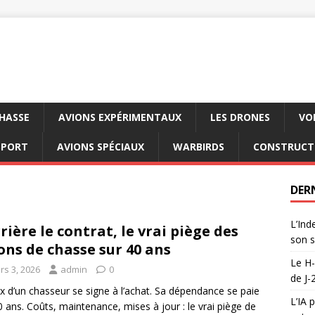
CHASSE
AVIONS EXPÉRIMENTAUX
LES DRONES
VO
SPORT
AVIONS SPÉCIAUX
WARBIRDS
CONSTRUCT
DER
L’Ind
rière le contrat, le vrai piège des
son s
ons de chasse sur 40 ans
Le H-
rs 3, 2026
admin
0
de J-
ix d’un chasseur se signe à l’achat. Sa dépendance se paie
L’IA 
0 ans. Coûts, maintenance, mises à jour : le vrai piège de