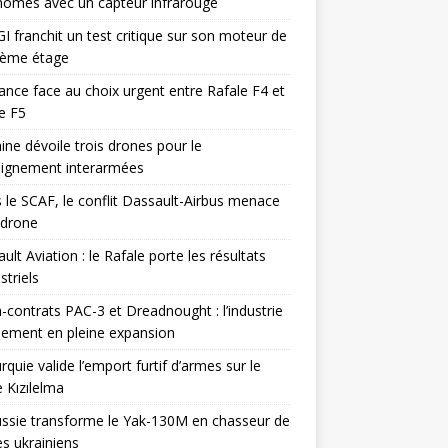
omes avec un capteur infrarouge
I franchit un test critique sur son moteur de
ième étage
ance face au choix urgent entre Rafale F4 et
e F5
ine dévoile trois drones pour le
eignement interarmées
 le SCAF, le conflit Dassault-Airbus menace
odrone
ult Aviation : le Rafale porte les résultats
triels
contrats PAC-3 et Dreadnought : l’industrie
ement en pleine expansion
rquie valide l’emport furtif d’armes sur le
 Kızılelma
ssie transforme le Yak-130M en chasseur de
s ukrainiens