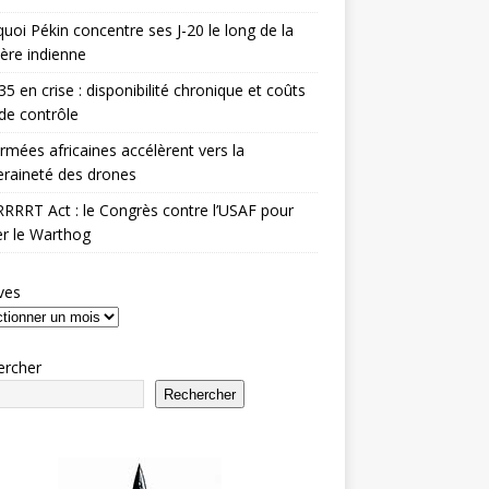
uoi Pékin concentre ses J-20 le long de la
ière indienne
35 en crise : disponibilité chronique et coûts
de contrôle
rmées africaines accélèrent vers la
raineté des drones
RRRT Act : le Congrès contre l’USAF pour
r le Warthog
ves
ercher
Rechercher