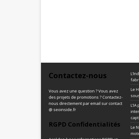
Contactez-nous
L’In
fabr
Le H
Vous avez une question ? Vous avez
sous
des projets de promotions ? Contactez-
nous directement par email sur contact
L’IA
@ seoinside.fr
inte
capt
RGPD Confidentialités
Le N
mot