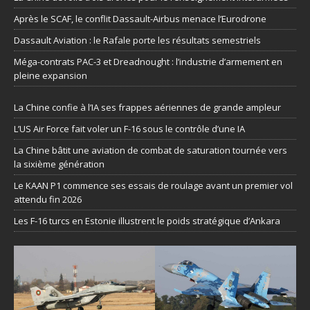
Après le SCAF, le conflit Dassault-Airbus menace l’Eurodrone
Dassault Aviation : le Rafale porte les résultats semestriels
Méga-contrats PAC-3 et Dreadnought : l’industrie d’armement en
pleine expansion
La Chine confie à l’IA ses frappes aériennes de grande ampleur
L’US Air Force fait voler un F-16 sous le contrôle d’une IA
La Chine bâtit une aviation de combat de saturation tournée vers
la sixième génération
Le KAAN P1 commence ses essais de roulage avant un premier vol
attendu fin 2026
Les F-16 turcs en Estonie illustrent le poids stratégique d’Ankara