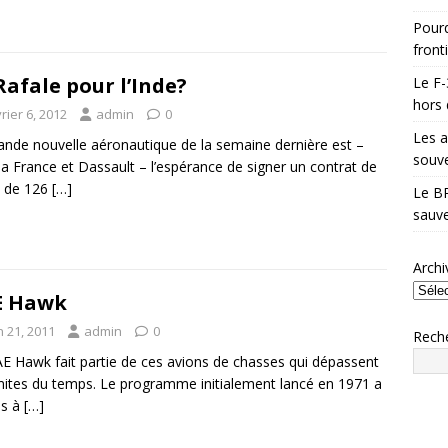
Pourq
front
Rafale pour l’Inde?
Le F-
hors 
rier 6, 2012
admin
0
Les a
ande nouvelle aéronautique de la semaine dernière est –
souve
la France et Dassault – l’espérance de signer un contrat de
e de 126
[…]
Le BR
sauve
Archi
E Hawk
n 21, 2011
admin
0
Rech
E Hawk fait partie de ces avions de chasses qui dépassent
imites du temps. Le programme initialement lancé en 1971 a
is à
[…]