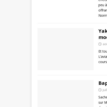
peu à
offra
Norm
Yak
mo
ao
Et to
L’avi
cours
Bap
jui
Sache
sur M