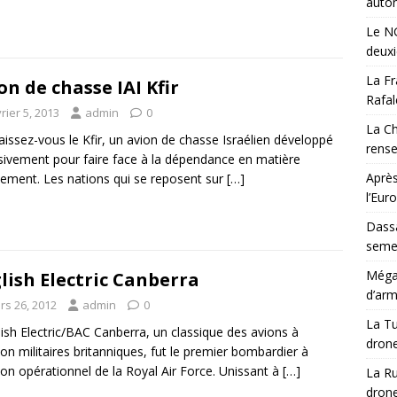
auton
Le NG
deux
La Fr
on de chasse IAI Kfir
Rafal
rier 5, 2013
admin
0
La Ch
issez-vous le Kfir, un avion de chasse Israélien développé
rens
sivement pour faire face à la dépendance en matière
Après
ement. Les nations qui se reposent sur
[…]
l’Eur
Dassa
semes
Méga-
lish Electric Canberra
d’arm
rs 26, 2012
admin
0
La Tu
lish Electric/BAC Canberra, un classique des avions à
drone
ion militaires britanniques, fut le premier bombardier à
ion opérationnel de la Royal Air Force. Unissant à
[…]
La Ru
drone