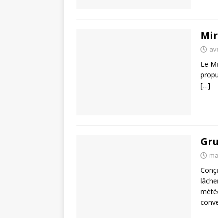
Mir
avr
Le Mi
propu
[…]
Gru
ma
Conçu
lâche
météo
conve