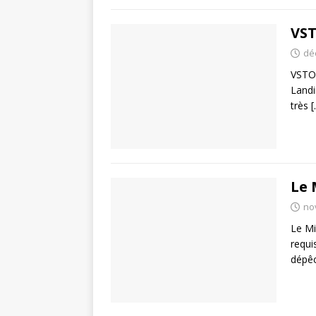
VS
dé
VSTOL
Landi
très
[
Le 
no
Le Mi
requi
dépê