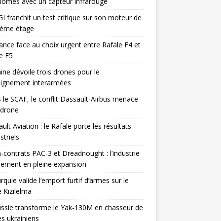
omes avec un capteur infrarouge
I franchit un test critique sur son moteur de
ième étage
ance face au choix urgent entre Rafale F4 et
e F5
ine dévoile trois drones pour le
eignement interarmées
 le SCAF, le conflit Dassault-Airbus menace
odrone
ult Aviation : le Rafale porte les résultats
triels
contrats PAC-3 et Dreadnought : l’industrie
ement en pleine expansion
rquie valide l’emport furtif d’armes sur le
 Kızılelma
ssie transforme le Yak-130M en chasseur de
s ukrainiens