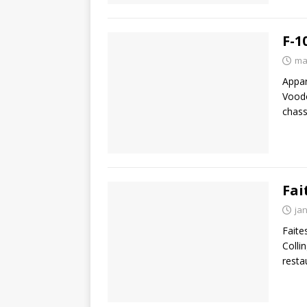
F-1
ma
Appar
Voodo
chass
Fai
jan
Faite
Colli
resta