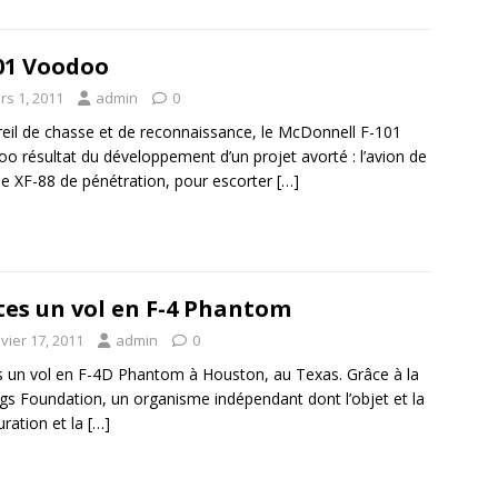
01 Voodoo
rs 1, 2011
admin
0
eil de chasse et de reconnaissance, le McDonnell F-101
o résultat du développement d’un projet avorté : l’avion de
e XF-88 de pénétration, pour escorter
[…]
tes un vol en F-4 Phantom
vier 17, 2011
admin
0
s un vol en F-4D Phantom à Houston, au Texas. Grâce à la
ngs Foundation, un organisme indépendant dont l’objet et la
uration et la
[…]