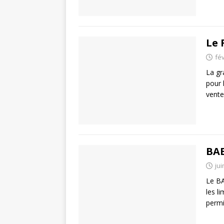
Le 
fév
La gr
pour 
vent
BA
jui
Le BA
les l
perm