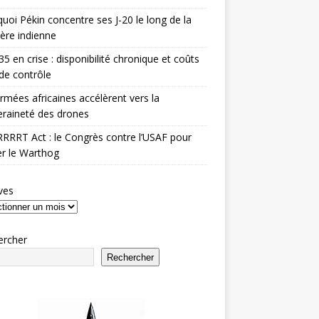
uoi Pékin concentre ses J-20 le long de la
ière indienne
35 en crise : disponibilité chronique et coûts
de contrôle
rmées africaines accélèrent vers la
raineté des drones
RRRT Act : le Congrès contre l’USAF pour
r le Warthog
ves
ercher
Rechercher