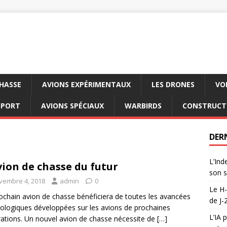
CHASSE
AVIONS EXPÉRIMENTAUX
LES DRONES
VO
SPORT
AVIONS SPÉCIAUX
WARBIRDS
CONSTRUCT
DER
L’Ind
vion de chasse du futur
son s
vembre 4, 2018
admin
0
Le H-
ochain avion de chasse bénéficiera de toutes les avancées
de J-
ologiques développées sur les avions de prochaines
L’IA 
ations. Un nouvel avion de chasse nécessite de
[…]