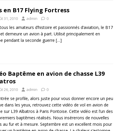
s en B17 Flying Fortress
ût 31, 2010
admin
0
tous les amateurs d’histoire et passionnés d’aviation, le B17
 et demeure un avion à part. Utilisé principalement en
e pendant la seconde guerre
[…]
éo Baptême en avion de chasse L39
atros
ût 26, 2010
admin
0
ntrée se profile, alors juste pour vous donner encore un peu
ve dans les yeux, retrouvez cette vidéo de vol en avion de
e sur L39 Albatros à Paris Pontoise. Cette vidéo est l’un des
premiers baptêmes réalisés. Nous insérerons de nouvelles
s au fur et à mesure. Septembre est un excellent mois pour
tuer un baptême en avion de chasse. La chaleur s’estompe