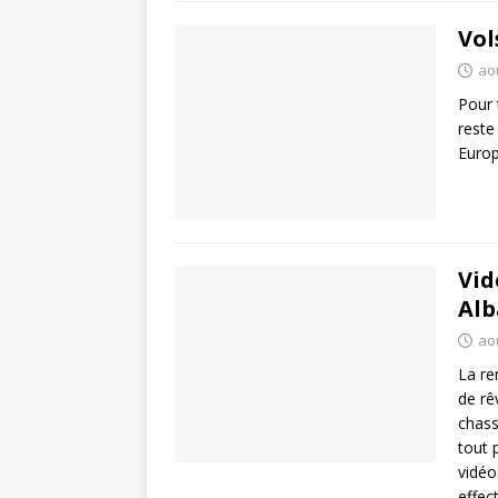
Vol
ao
Pour 
reste
Europ
Vid
Alb
ao
La re
de rê
chass
tout 
vidéo
effec