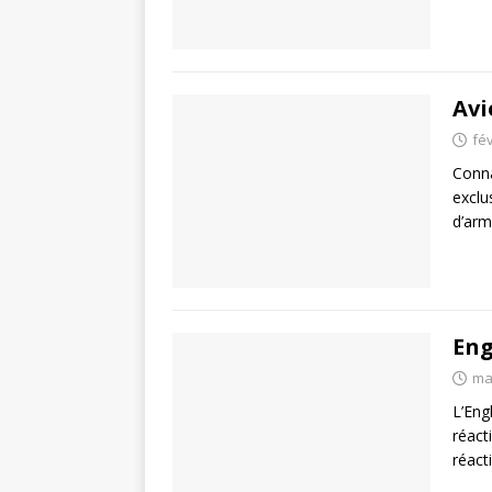
Avi
fév
Conna
exclu
d’arm
Eng
ma
L’Eng
réact
réact