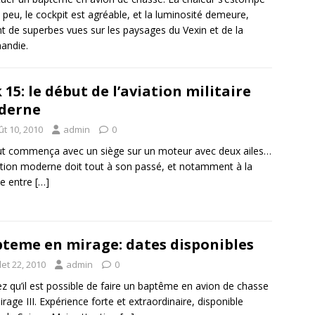
 peu, le cockpit est agréable, et la luminosité demeure,
nt de superbes vues sur les paysages du Vexin et de la
andie.
 15: le début de l’aviation militaire
derne
ût 10, 2010
admin
0
ut commença avec un siège sur un moteur avec deux ailes…
ation moderne doit tout à son passé, et notamment à la
e entre
[…]
teme en mirage: dates disponibles
llet 22, 2010
admin
0
z qu’il est possible de faire un baptême en avion de chasse
irage III. Expérience forte et extraordinaire, disponible