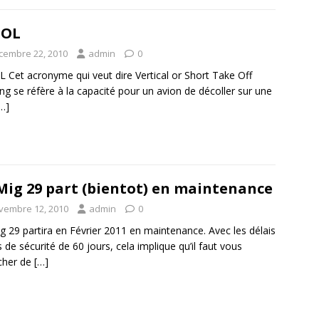
TOL
cembre 22, 2010
admin
0
 Cet acronyme qui veut dire Vertical or Short Take Off
ng se réfère à la capacité pour un avion de décoller sur une
…]
Mig 29 part (bientot) en maintenance
vembre 12, 2010
admin
0
g 29 partira en Février 2011 en maintenance. Avec les délais
s de sécurité de 60 jours, cela implique qu’il faut vous
cher de
[…]