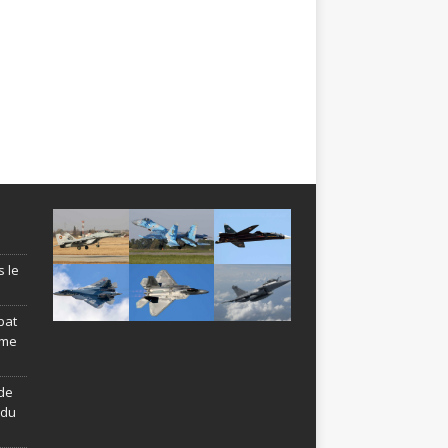
s le
bat
ème
de
ndu