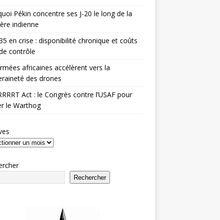
uoi Pékin concentre ses J-20 le long de la
ière indienne
35 en crise : disponibilité chronique et coûts
de contrôle
rmées africaines accélèrent vers la
raineté des drones
RRRT Act : le Congrès contre l’USAF pour
r le Warthog
ves
ercher
Rechercher