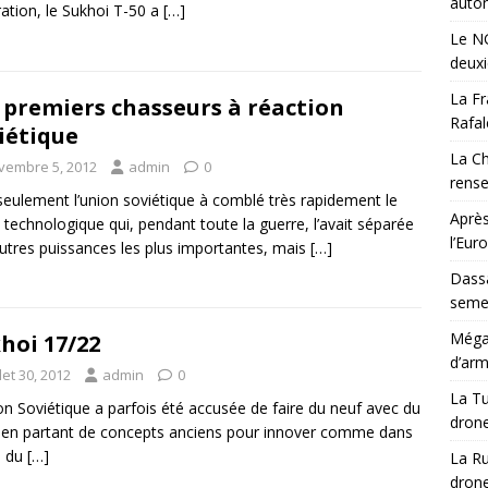
auton
ation, le Sukhoi T-50 a
[…]
Le NG
deux
La Fr
 premiers chasseurs à réaction
Rafal
iétique
La Ch
vembre 5, 2012
admin
0
rens
eulement l’union soviétique à comblé très rapidement le
Après
 technologique qui, pendant toute la guerre, l’avait séparée
l’Eur
utres puissances les plus importantes, mais
[…]
Dassa
semes
Méga-
hoi 17/22
d’arm
llet 30, 2012
admin
0
La Tu
on Soviétique a parfois été accusée de faire du neuf avec du
drone
 en partant de concepts anciens pour innover comme dans
s du
[…]
La Ru
drone