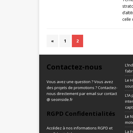
strat
d’alti
celle
«
1
2
Contactez-nous
L’In
fabr
Le H
Vous avez une question ? Vous avez
sous
des projets de promotions ? Contactez-
nous directement par email sur contact
L’IA
@ seoinside.fr
inte
capt
RGPD Confidentialités
Le N
mot
Accédez à nos informations
RGPD et
La F