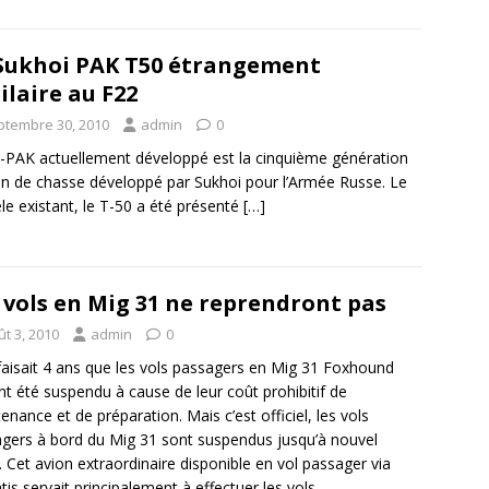
Sukhoi PAK T50 étrangement
ilaire au F22
ptembre 30, 2010
admin
0
-PAK actuellement développé est la cinquième génération
on de chasse développé par Sukhoi pour l’Armée Russe. Le
e existant, le T-50 a été présenté
[…]
 vols en Mig 31 ne reprendront pas
t 3, 2010
admin
0
faisait 4 ans que les vols passagers en Mig 31 Foxhound
nt été suspendu à cause de leur coût prohibitif de
enance et de préparation. Mais c’est officiel, les vols
gers à bord du Mig 31 sont suspendus jusqu’à nouvel
. Cet avion extraordinaire disponible en vol passager via
is servait principalement à effectuer les vols