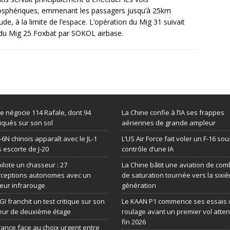
osphériques, emmenant les passagers jusqu’à 25km
tude, à la limite de l’espace. L’opération du Mig 31 suivait
 du Mig 25 Foxbat par SOKOL airbase.
de négocie 114 Rafale, dont 94
La Chine confie à l’IA ses frappes
iqués sur son sol
aériennes de grande ampleur
-6N chinois apparaît avec le JL-1
L’US Air Force fait voler un F-16 sou
 escorte de J-20
contrôle d’une IA
 pilote un chasseur : 27
La Chine bâtit une aviation de com
rceptions autonomes avec un
de saturation tournée vers la sixi
eur infrarouge
génération
GI franchit un test critique sur son
Le KAAN P1 commence ses essais 
eur de deuxième étage
roulage avant un premier vol atte
fin 2026
rance face au choix urgent entre