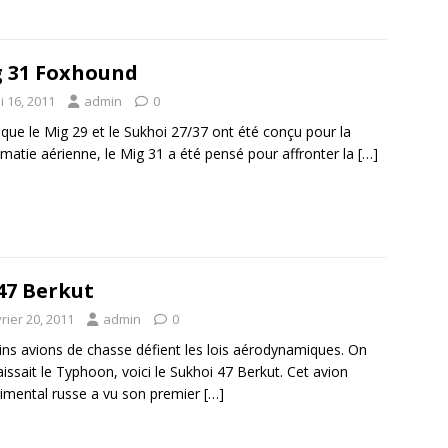
 31 Foxhound
i 16, 2011
admin
0
 que le Mig 29 et le Sukhoi 27/37 ont été conçu pour la
matie aérienne, le Mig 31 a été pensé pour affronter la
[…]
47 Berkut
rier 20, 2011
admin
0
ins avions de chasse défient les lois aérodynamiques. On
issait le Typhoon, voici le Sukhoi 47 Berkut. Cet avion
imental russe a vu son premier
[…]