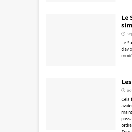
Le 
sim
se
Le Su
d’avi
modèl
Les
aoû
Cela 
avaie
maint
passa
ordre
Temat