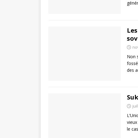
génér
Les
sov
no
Non s
fossé
des a
Suk
jui
L’Uni
vieux
le ca