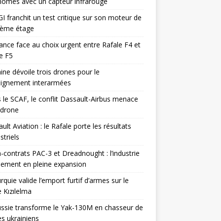
omes avec un capteur infrarouge
I franchit un test critique sur son moteur de
ième étage
ance face au choix urgent entre Rafale F4 et
e F5
ine dévoile trois drones pour le
eignement interarmées
 le SCAF, le conflit Dassault-Airbus menace
odrone
ult Aviation : le Rafale porte les résultats
triels
contrats PAC-3 et Dreadnought : l’industrie
ement en pleine expansion
rquie valide l’emport furtif d’armes sur le
 Kızılelma
ssie transforme le Yak-130M en chasseur de
s ukrainiens