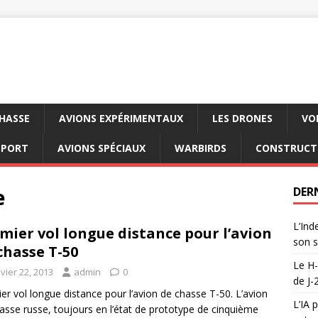
CHASSE
AVIONS EXPÉRIMENTAUX
LES DRONES
VO
SPORT
AVIONS SPÉCIAUX
WARBIRDS
CONSTRUCT
e
DER
L’Ind
mier vol longue distance pour l’avion
son s
chasse T-50
Le H-
vier 22, 2013
admin
0
de J-
er vol longue distance pour l’avion de chasse T-50. L’avion
L’IA 
asse russe, toujours en l’état de prototype de cinquième