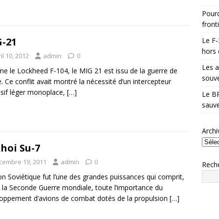
Pourq
front
-21
Le F-
hors 
il 10, 2012
admin
0
Les a
 le Lockheed F-104, le MIG 21 est issu de la guerre de
souve
. Ce conflit avait montré la nécessité d’un intercepteur
sif léger monoplace,
[…]
Le BR
sauve
Archi
hoi Su-7
cembre 19, 2011
admin
0
Rech
on Soviétique fut l’une des grandes puissances qui comprit,
 la Seconde Guerre mondiale, toute l’importance du
oppement d’avions de combat dotés de la propulsion
[…]