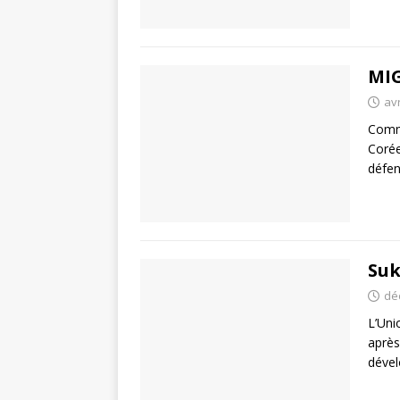
MIG
avr
Comme
Corée
défen
Suk
dé
L’Uni
après
dével