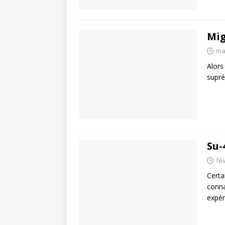
Mig
ma
Alors
supré
Su-
fév
Certa
conna
expér