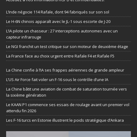
L’Inde négocie 114 Rafale, dont 94 fabriqués sur son sol
Le H-6N chinois apparaît avec le JL-1 sous escorte de J-20
L’IA pilote un chasseur : 27 interceptions autonomes avec un
capteur infrarouge
Le NGI franchit un test critique sur son moteur de deuxième étage
La France face au choix urgent entre Rafale F4 et Rafale F5
La Chine confie à l’IA ses frappes aériennes de grande ampleur
L’US Air Force fait voler un F-16 sous le contrôle d’une IA
La Chine bâtit une aviation de combat de saturation tournée vers
la sixième génération
Le KAAN P1 commence ses essais de roulage avant un premier vol
attendu fin 2026
Les F-16 turcs en Estonie illustrent le poids stratégique d’Ankara