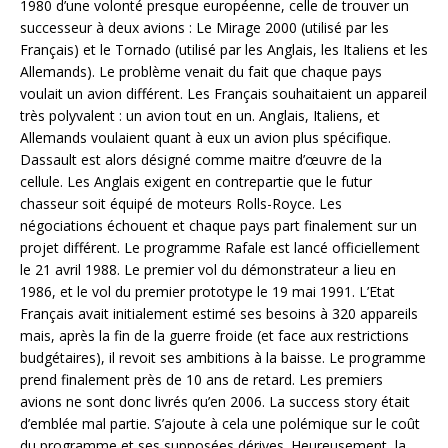
1980 d’une volonté presque européenne, celle de trouver un
successeur à deux avions : Le Mirage 2000 (utilisé par les
Français) et le Tornado (utilisé par les Anglais, les Italiens et les
Allemands). Le problème venait du fait que chaque pays
voulait un avion différent. Les Français souhaitaient un appareil
très polyvalent : un avion tout en un. Anglais, Italiens, et
Allemands voulaient quant à eux un avion plus spécifique.
Dassault est alors désigné comme maitre d’œuvre de la
cellule. Les Anglais exigent en contrepartie que le futur
chasseur soit équipé de moteurs Rolls-Royce. Les
négociations échouent et chaque pays part finalement sur un
projet différent. Le programme Rafale est lancé officiellement
le 21 avril 1988. Le premier vol du démonstrateur a lieu en
1986, et le vol du premier prototype le 19 mai 1991. L’Etat
Français avait initialement estimé ses besoins à 320 appareils
mais, après la fin de la guerre froide (et face aux restrictions
budgétaires), il revoit ses ambitions à la baisse. Le programme
prend finalement près de 10 ans de retard. Les premiers
avions ne sont donc livrés qu’en 2006. La success story était
d’emblée mal partie. S’ajoute à cela une polémique sur le coût
du programme et ses supposées dérives. Heureusement, la