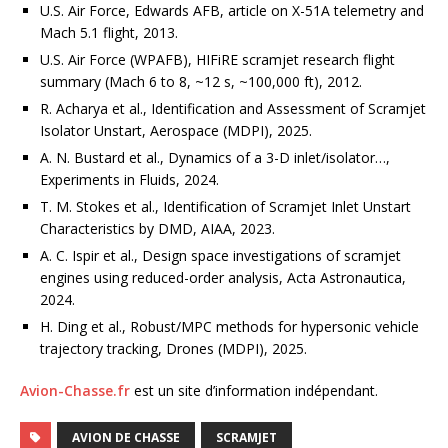
U.S. Air Force, Edwards AFB, article on X-51A telemetry and
Mach 5.1 flight, 2013.
U.S. Air Force (WPAFB), HIFiRE scramjet research flight
summary (Mach 6 to 8, ~12 s, ~100,000 ft), 2012.
R. Acharya et al., Identification and Assessment of Scramjet
Isolator Unstart, Aerospace (MDPI), 2025.
A. N. Bustard et al., Dynamics of a 3-D inlet/isolator…,
Experiments in Fluids, 2024.
T. M. Stokes et al., Identification of Scramjet Inlet Unstart
Characteristics by DMD, AIAA, 2023.
A. C. Ispir et al., Design space investigations of scramjet
engines using reduced-order analysis, Acta Astronautica,
2024.
H. Ding et al., Robust/MPC methods for hypersonic vehicle
trajectory tracking, Drones (MDPI), 2025.
Avion-Chasse.fr
est un site d’information indépendant.
AVION DE CHASSE
SCRAMJET