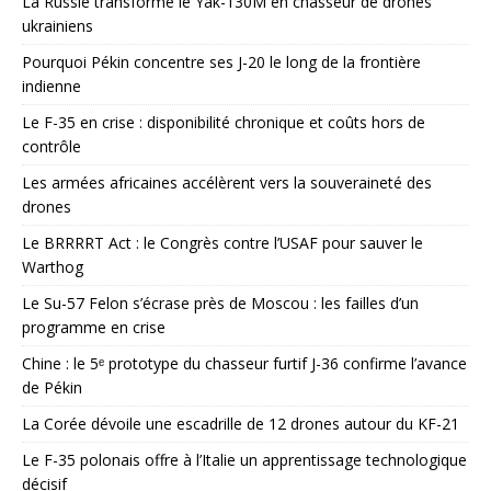
La Russie transforme le Yak-130M en chasseur de drones
ukrainiens
Pourquoi Pékin concentre ses J-20 le long de la frontière
indienne
Le F-35 en crise : disponibilité chronique et coûts hors de
contrôle
Les armées africaines accélèrent vers la souveraineté des
drones
Le BRRRRT Act : le Congrès contre l’USAF pour sauver le
Warthog
Le Su-57 Felon s’écrase près de Moscou : les failles d’un
programme en crise
Chine : le 5ᵉ prototype du chasseur furtif J-36 confirme l’avance
de Pékin
La Corée dévoile une escadrille de 12 drones autour du KF-21
Le F-35 polonais offre à l’Italie un apprentissage technologique
décisif