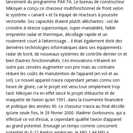
lancement du programme PAK FA. Le bureau de constructeur
Mikoyan a conçu ce chasseur multifonctionnel de front selon
le système « canard » et l’a équipé de réacteurs à poussée
vectorielle. Ses capacités étaient plutôt alléchantes : vol de
croisière à vitesse supersonique, super-maniabilité, faible
empreinte radar et thermique, décollage rapide et un
roulement court à l’atterrissage… Il était également doté des
dernières technologies informatiques dans ses équipements
radar de bord, de nouveaux systèmes de contrôle dernier cri et
bien d’autres fonctionnalités. Ces innovations n’étaient en
outre pas censées augmenter son prix mais au contraire
réduire les coûts de manutention de l’appareil (en vol et au
sol). Le nouvel appareil n’aura cependant jamais connu son
heure de gloire, car le projet est venu tout simplement trop
tard. Mikoyan n’a en effet lancé le projet d’ébauche et de
maquette de l’avion qu’en 1991, dans la tourmente financière
et politique des années 90. Le chasseur n’aura au final décollé
qu’une seule fois, le 29 février 2000. Vladimir Gorbounov, qui a
effectué ce vol d’essai, a cependant qualifié l’avion d’appareil
au grand potentiel. Envisagé un temps comme concurrent
potentiel du F-22 Raptor américain, le MiG 1.44 MFI a