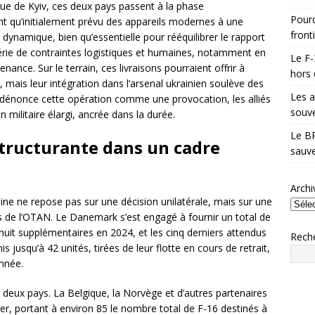
que de Kyiv, ces deux pays passent à la phase
Pourq
nt qu’initialement prévu des appareils modernes à une
front
e dynamique, bien qu’essentielle pour rééquilibrer le rapport
série de contraintes logistiques et humaines, notamment en
Le F-
ance. Sur le terrain, ces livraisons pourraient offrir à
hors 
, mais leur intégration dans l’arsenal ukrainien soulève des
Les a
dénonce cette opération comme une provocation, les alliés
souve
militaire élargi, ancrée dans la durée.
Le BR
structurante dans un cadre
sauve
Archi
raine ne repose pas sur une décision unilatérale, mais sur une
s de l’OTAN. Le Danemark s’est engagé à fournir un total de
, huit supplémentaires en 2024, et les cinq derniers attendus
Rech
 jusqu’à 42 unités, tirées de leur flotte en cours de retrait,
onnée.
s deux pays. La Belgique, la Norvège et d’autres partenaires
er, portant à environ 85 le nombre total de F-16 destinés à