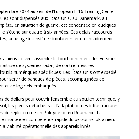
ptembre 2024 au sein de l’European F-16 Training Center
ules sont dispensés aux États-Unis, au Danemark, au
plète, en situation de guerre, est condensée en quelques
le s’étend sur quatre à six années. Ces délais raccourcis
otes, un usage intensif de simulateurs et un encadrement
krainiens doivent assimiler le fonctionnement des versions
aîtrise de systèmes radar, de contre-mesures
’outils numériques spécifiques. Les États-Unis ont expédié
ce pour servir de banques de pièces, accompagnées de
n et de logiciels embarqués.
s de dollars pour couvrir l’ensemble du soutien technique, y
ol, les pièces détachées et l’adaptation des infrastructures
es de repli comme en Pologne ou en Roumanie. La
 une montée en compétence rapide du personnel ukrainien,
la viabilité opérationnelle des appareils livrés.