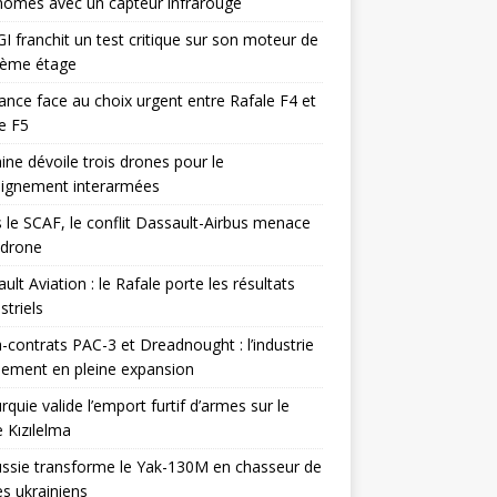
omes avec un capteur infrarouge
I franchit un test critique sur son moteur de
ième étage
ance face au choix urgent entre Rafale F4 et
e F5
ine dévoile trois drones pour le
eignement interarmées
 le SCAF, le conflit Dassault-Airbus menace
odrone
ult Aviation : le Rafale porte les résultats
triels
contrats PAC-3 et Dreadnought : l’industrie
ement en pleine expansion
rquie valide l’emport furtif d’armes sur le
 Kızılelma
ssie transforme le Yak-130M en chasseur de
s ukrainiens