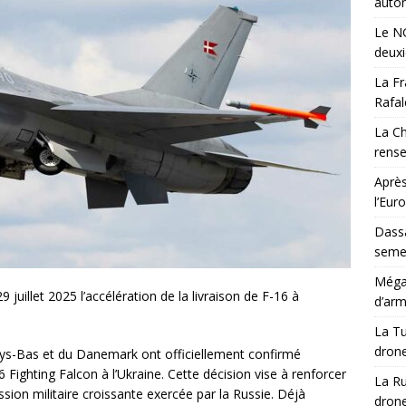
auton
Le NG
deux
La Fr
Rafal
La Ch
rens
Après
l’Eur
Dassa
semes
Méga-
juillet 2025 l’accélération de la livraison de F-16 à
d’arm
La Tu
drone
ays-Bas et du Danemark ont officiellement confirmé
6 Fighting Falcon à l’Ukraine. Cette décision vise à renforcer
La Ru
ssion militaire croissante exercée par la Russie. Déjà
drone