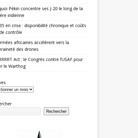
uoi Pékin concentre ses J-20 le long de la
ière indienne
35 en crise : disponibilité chronique et coûts
de contrôle
rmées africaines accélèrent vers la
raineté des drones
RRRT Act : le Congrès contre l’USAF pour
r le Warthog
ves
ercher
Rechercher