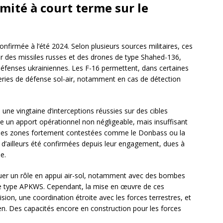
imité à court terme sur le
onfirmée à l’été 2024. Selon plusieurs sources militaires, ces
ter des missiles russes et des drones de type Shahed-136,
défenses ukrainiennes. Les F-16 permettent, dans certaines
tteries de défense sol-air, notamment en cas de détection
 une vingtaine d’interceptions réussies sur des cibles
ue un apport opérationnel non négligeable, mais insuffisant
 des zones fortement contestées comme le Donbass ou la
t d’ailleurs été confirmées depuis leur engagement, dues à
e.
jouer un rôle en appui air-sol, notamment avec des bombes
e type APKWS. Cependant, la mise en œuvre de ces
ion, une coordination étroite avec les forces terrestres, et
ien. Des capacités encore en construction pour les forces