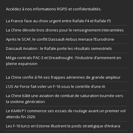
Accédez à nos informations
RGPD et confidentialités
.
La France face au choix urgent entre Rafale F4 et Rafale F5
La Chine dévoile trois drones pour le renseignement interarmées
Après le SCAF, le conflit Dassault-Airbus menace l’Eurodrone
Dassault Aviation : le Rafale porte les résultats semestriels
Méga-contrats PAC-3 et Dreadnought : l’industrie d’armement en
pleine expansion
La Chine confie à l’IA ses frappes aériennes de grande ampleur
L’US Air Force fait voler un F-16 sous le contrôle d’une IA
La Chine bâtit une aviation de combat de saturation tournée vers
la sixième génération
Le KAAN P1 commence ses essais de roulage avant un premier vol
attendu fin 2026
Les F-16 turcs en Estonie illustrent le poids stratégique d’Ankara