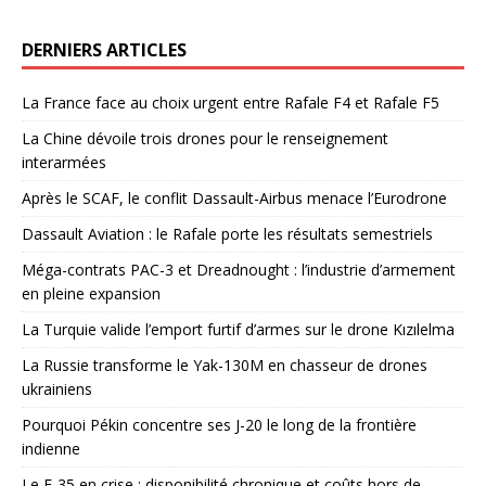
DERNIERS ARTICLES
La France face au choix urgent entre Rafale F4 et Rafale F5
La Chine dévoile trois drones pour le renseignement
interarmées
Après le SCAF, le conflit Dassault-Airbus menace l’Eurodrone
Dassault Aviation : le Rafale porte les résultats semestriels
Méga-contrats PAC-3 et Dreadnought : l’industrie d’armement
en pleine expansion
La Turquie valide l’emport furtif d’armes sur le drone Kızılelma
La Russie transforme le Yak-130M en chasseur de drones
ukrainiens
Pourquoi Pékin concentre ses J-20 le long de la frontière
indienne
Le F-35 en crise : disponibilité chronique et coûts hors de