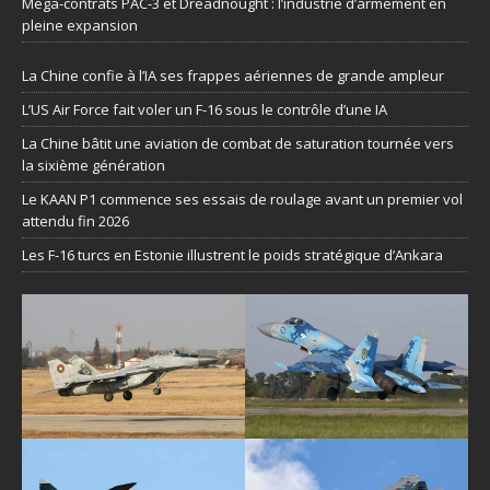
Méga-contrats PAC-3 et Dreadnought : l’industrie d’armement en
pleine expansion
La Chine confie à l’IA ses frappes aériennes de grande ampleur
L’US Air Force fait voler un F-16 sous le contrôle d’une IA
La Chine bâtit une aviation de combat de saturation tournée vers
la sixième génération
Le KAAN P1 commence ses essais de roulage avant un premier vol
attendu fin 2026
Les F-16 turcs en Estonie illustrent le poids stratégique d’Ankara