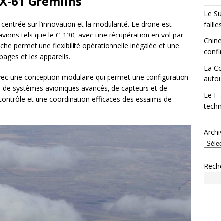
 X-61 Gremlins
Le Su
entrée sur l’innovation et la modularité. Le drone est
faill
vions tels que le C-130, avec une récupération en vol par
Chine
he permet une flexibilité opérationnelle inégalée et une
confi
pages et les appareils.
La Co
avec une conception modulaire qui permet une configuration
autou
ipé de systèmes avioniques avancés, de capteurs et de
Le F-
ntrôle et une coordination efficaces des essaims de
techn
Archi
Rech