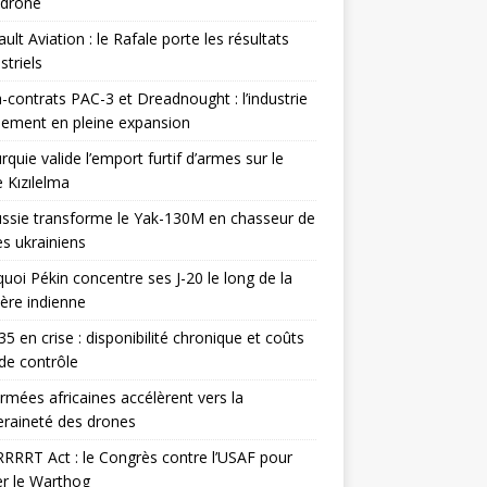
odrone
ult Aviation : le Rafale porte les résultats
triels
contrats PAC-3 et Dreadnought : l’industrie
ement en pleine expansion
rquie valide l’emport furtif d’armes sur le
 Kızılelma
ssie transforme le Yak-130M en chasseur de
s ukrainiens
uoi Pékin concentre ses J-20 le long de la
ière indienne
35 en crise : disponibilité chronique et coûts
de contrôle
rmées africaines accélèrent vers la
raineté des drones
RRRT Act : le Congrès contre l’USAF pour
r le Warthog