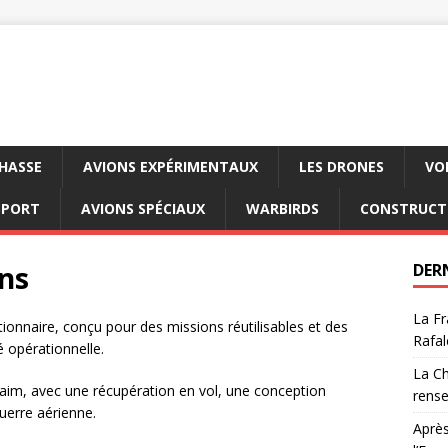
CHASSE
AVIONS EXPÉRIMENTAUX
LES DRONES
VO
SPORT
AVIONS SPÉCIAUX
WARBIRDS
CONSTRUCT
ns
DER
La Fr
ionnaire, conçu pour des missions réutilisables et des
Rafal
é opérationnelle.
La Ch
saim, avec une récupération en vol, une conception
rens
uerre aérienne.
Après