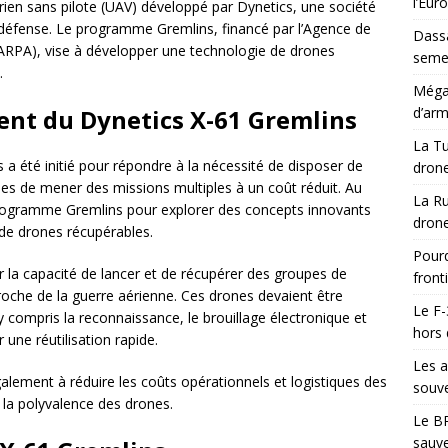
l’Eur
rien sans pilote (UAV) développé par Dynetics, une société
e défense. Le programme Gremlins, financé par l’Agence de
Dassa
ARPA), vise à développer une technologie de drones
semes
.
Méga-
ent du Dynetics X-61 Gremlins
d’arm
La Tu
 été initié pour répondre à la nécessité de disposer de
drone
les de mener des missions multiples à un coût réduit. Au
La Ru
rogramme Gremlins pour explorer des concepts innovants
drone
 de drones récupérables.
Pourq
er la capacité de lancer et de récupérer des groupes de
front
proche de la guerre aérienne. Ces drones devaient être
Le F-
 compris la reconnaissance, le brouillage électronique et
hors 
r une réutilisation rapide.
Les a
lement à réduire les coûts opérationnels et logistiques des
souve
 la polyvalence des drones.
Le BR
sauve