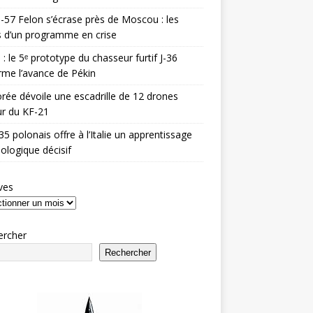
-57 Felon s’écrase près de Moscou : les
es d’un programme en crise
 : le 5ᵉ prototype du chasseur furtif J-36
rme l’avance de Pékin
rée dévoile une escadrille de 12 drones
r du KF-21
35 polonais offre à l’Italie un apprentissage
ologique décisif
ves
ercher
Rechercher