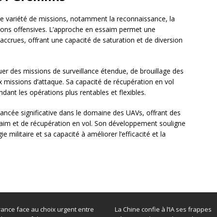
e variété de missions, notamment la reconnaissance, la
tions offensives. L’approche en essaim permet une
 accrues, offrant une capacité de saturation et de diversion
uer des missions de surveillance étendue, de brouillage des
missions d’attaque. Sa capacité de récupération en vol
endant les opérations plus rentables et flexibles.
ancée significative dans le domaine des UAVs, offrant des
aim et de récupération en vol. Son développement souligne
e militaire et sa capacité à améliorer l’efficacité et la
rance face au choix urgent entre
La Chine confie à l’IA ses frappes