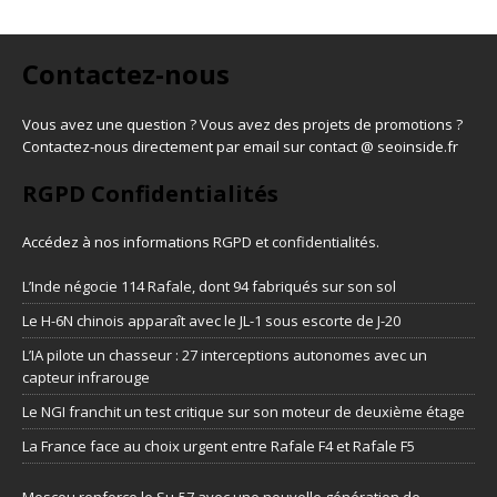
Contactez-nous
Vous avez une question ? Vous avez des projets de promotions ?
Contactez-nous directement par email sur contact @ seoinside.fr
RGPD Confidentialités
Accédez à nos informations
RGPD et confidentialités
.
L’Inde négocie 114 Rafale, dont 94 fabriqués sur son sol
Le H-6N chinois apparaît avec le JL-1 sous escorte de J-20
L’IA pilote un chasseur : 27 interceptions autonomes avec un
capteur infrarouge
Le NGI franchit un test critique sur son moteur de deuxième étage
La France face au choix urgent entre Rafale F4 et Rafale F5
Moscou renforce le Su-57 avec une nouvelle génération de