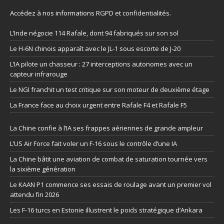
Accédez à nos informations
RGPD et confidentialités
.
L’Inde négocie 114 Rafale, dont 94 fabriqués sur son sol
Le H-6N chinois apparaît avec le JL-1 sous escorte de J-20
L’IA pilote un chasseur : 27 interceptions autonomes avec un
capteur infrarouge
Le NGI franchit un test critique sur son moteur de deuxième étage
La France face au choix urgent entre Rafale F4 et Rafale F5
La Chine confie à l’IA ses frappes aériennes de grande ampleur
L’US Air Force fait voler un F-16 sous le contrôle d’une IA
La Chine bâtit une aviation de combat de saturation tournée vers
la sixième génération
Le KAAN P1 commence ses essais de roulage avant un premier vol
attendu fin 2026
Les F-16 turcs en Estonie illustrent le poids stratégique d’Ankara