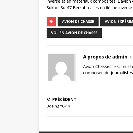
inverse et en matériaux composites. L’avion 
Sukhoi Su-47 Berkut à ailes en ﬂèche inverse.
AVION DE CHASSE
AVION EXPÉRI
VOL EN AVION DE CHASSE
A propos de admin
Avion-Chasse.fr est un sit
composée de journalistes 
PRÉCÉDENT
Boeing YC-14