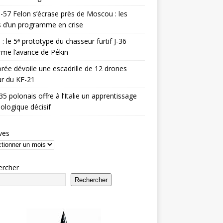
-57 Felon s’écrase près de Moscou : les
es d’un programme en crise
 : le 5ᵉ prototype du chasseur furtif J-36
rme l’avance de Pékin
rée dévoile une escadrille de 12 drones
r du KF-21
35 polonais offre à l’Italie un apprentissage
ologique décisif
ves
ercher
Rechercher