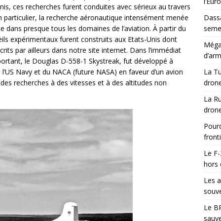
l’Eur
is, ces recherches furent conduites avec sérieux au travers
particulier, la recherche aéronautique intensément menée
Dassa
 dans presque tous les domaines de l’aviation. À partir du
semes
ls expérimentaux furent construits aux Etats-Unis dont
Méga-
its par ailleurs dans notre site internet. Dans l’immédiat
d’arm
portant, le Douglas D-558-1 Skystreak, fut développé à
l’US Navy et du NACA (future NASA) en faveur d’un avion
La Tu
des recherches à des vitesses et à des altitudes non
drone
La Ru
drone
Pourq
front
Le F-
hors 
Les a
souve
Le BR
sauve