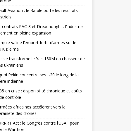
odrone
ult Aviation : le Rafale porte les résultats
triels
contrats PAC-3 et Dreadnought : l’industrie
ement en pleine expansion
rquie valide l’emport furtif d’armes sur le
 Kızılelma
ssie transforme le Yak-130M en chasseur de
s ukrainiens
uoi Pékin concentre ses J-20 le long de la
ière indienne
35 en crise : disponibilité chronique et coûts
de contrôle
rmées africaines accélèrent vers la
raineté des drones
RRRT Act : le Congrès contre l’USAF pour
r le Warthog