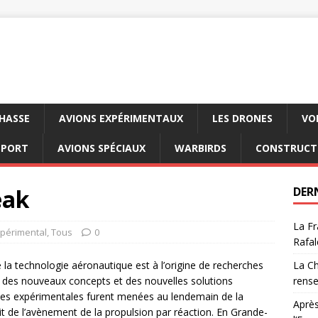
CHASSE
AVIONS EXPÉRIMENTAUX
LES DRONES
VO
SPORT
AVIONS SPÉCIAUX
WARBIRDS
CONSTRUCT
eak
DER
La Fr
xpérimental
,
Tous
0
Rafal
 la technologie aéronautique est à l’origine de recherches
La Ch
n des nouveaux concepts et des nouvelles solutions
rens
des expérimentales furent menées au lendemain de la
Après
de l’avènement de la propulsion par réaction. En Grande-