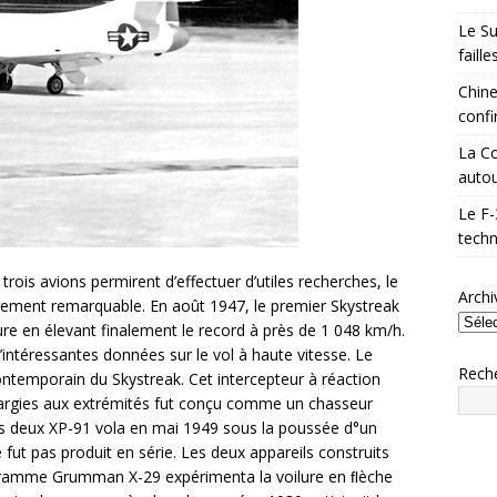
Le Su
faill
Chine
confi
La Co
autou
Le F-
techn
trois avions permirent d’effectuer d’utiles recherches, le
Archi
èrement remarquable. En août 1947, le premier Skystreak
 pure en élevant finalement le record à près de 1 048 km/h.
intéressantes données sur le vol à haute vitesse. Le
Rech
ntemporain du Skystreak. Cet intercepteur à réaction
 élargies aux extrémités fut conçu comme un chasseur
es deux XP-91 vola en mai 1949 sous la poussée d°un
e fut pas produit en série. Les deux appareils construits
rogramme Grumman X-29 expérimenta la voilure en ﬂèche