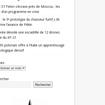
-57 Felon s’écrase près de Moscou : les
es d’un programme en crise
 : le 5ᵉ prototype du chasseur furtif J-36
rme l’avance de Pékin
rée dévoile une escadrille de 12 drones
r du KF-21
35 polonais offre à l’Italie un apprentissage
ologique décisif
ves
ercher
Rechercher