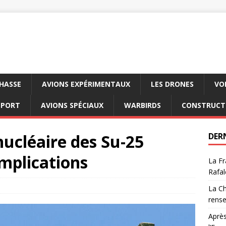
CHASSE
AVIONS EXPÉRIMENTAUX
LES DRONES
VO
SPORT
AVIONS SPÉCIAUX
WARBIRDS
CONSTRUCT
ucléaire des Su-25
DER
implications
La Fr
Rafal
La Ch
rens
Après