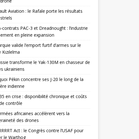
odrone
ult Aviation : le Rafale porte les résultats
triels
contrats PAC-3 et Dreadnought : l’industrie
ement en pleine expansion
rquie valide l’emport furtif d’armes sur le
 Kızılelma
ssie transforme le Yak-130M en chasseur de
s ukrainiens
uoi Pékin concentre ses J-20 le long de la
ière indienne
35 en crise : disponibilité chronique et coûts
de contrôle
rmées africaines accélèrent vers la
raineté des drones
RRRT Act : le Congrès contre l’USAF pour
r le Warthog