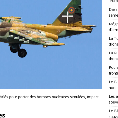
l’Eur
Dassa
semes
Méga-
d’arm
La Tu
drone
La Ru
drone
Pourq
front
Le F-
hors 
Les a
ifiés pour porter des bombes nucléaires simulées, impact
souve
Le BR
es
sauve