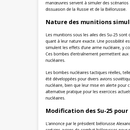
manœuvres servent à simuler des scénarios d
dissuasion de la Russie et de la Biélorussie.
Nature des munitions simul
Les munitions sous les ailes des Su-25 sont d
quant à leur nature exacte. Une possibilité e
simulent les effets d’une arme nucléaire, y c
Ces bombes d’entraînement permettent aux pi
nucléaires.
Les bombes nucléaires tactiques réelles, tell
été développées pour divers avions soviétiq
nucléaire, bien que leur mise en alerte pour 
alternative pratique pour les exercices actuel
nucléaires.
Modification des Su-25 pour 
L’annonce par le président biélorusse Alexa
certains avions de combat biélorusses pour po