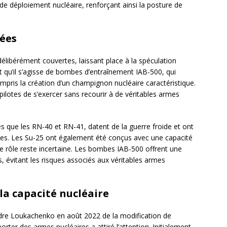
e déploiement nucléaire, renforçant ainsi la posture de
ées
élibérément couvertes, laissant place à la spéculation
st qu’il s’agisse de bombes d’entraînement IAB-500, qui
ompris la création d’un champignon nucléaire caractéristique.
lotes de s’exercer sans recourir à de véritables armes
es que les RN-40 et RN-41, datent de la guerre froide et ont
ues. Les Su-25 ont également été conçus avec une capacité
ce rôle reste incertaine. Les bombes IAB-500 offrent une
s, évitant les risques associés aux véritables armes
la capacité nucléaire
ndre Loukachenko en août 2022 de la modification de
rter des armes nucléaires a attiré l’attention. Initialement,