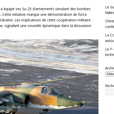
Le Su
ie, a équipé ses Su-25 d’armements simulant des bombes
faill
s. Cette initiative marque une démonstration de force
’Ukraine. Les implications de cette coopération militaire
Chine
nne, signalant une nouvelle dynamique dans la dissuasion
confi
La Co
autou
Le F-
techn
Archi
Rech