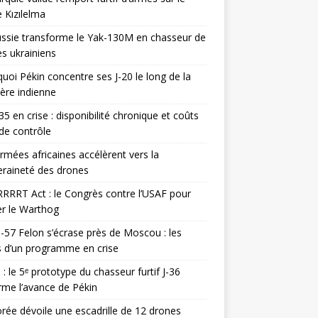
 Kızılelma
ssie transforme le Yak-130M en chasseur de
s ukrainiens
uoi Pékin concentre ses J-20 le long de la
ière indienne
35 en crise : disponibilité chronique et coûts
de contrôle
rmées africaines accélèrent vers la
raineté des drones
RRRT Act : le Congrès contre l’USAF pour
r le Warthog
-57 Felon s’écrase près de Moscou : les
es d’un programme en crise
 : le 5ᵉ prototype du chasseur furtif J-36
rme l’avance de Pékin
rée dévoile une escadrille de 12 drones