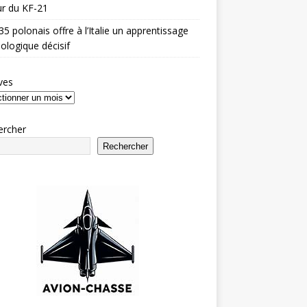
r du KF-21
35 polonais offre à l’Italie un apprentissage
ologique décisif
ves
ercher
Rechercher