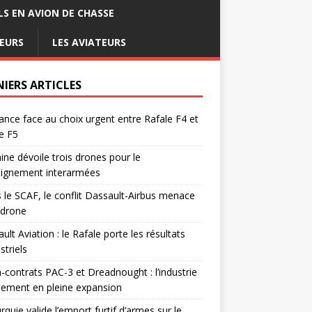
LS EN AVION DE CHASSE
EURS
LES AVIATEURS
NIERS ARTICLES
ance face au choix urgent entre Rafale F4 et
e F5
ine dévoile trois drones pour le
eignement interarmées
 le SCAF, le conflit Dassault-Airbus menace
odrone
ult Aviation : le Rafale porte les résultats
triels
contrats PAC-3 et Dreadnought : l’industrie
ement en pleine expansion
rquie valide l’emport furtif d’armes sur le