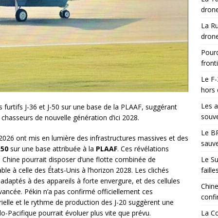
drone
La Ru
drone
Pourq
front
Le F-
hors 
Les a
 furtifs J-36 et J-50 sur une base de la PLAAF, suggérant
souve
n chasseurs de nouvelle génération d’ici 2028.
Le BR
2026 ont mis en lumière des infrastructures massives et des
sauve
-50
sur une base attribuée à la
PLAAF
. Ces révélations
Le Su
a Chine pourrait disposer d’une flotte combinée de
faill
e à celle des États-Unis à l’horizon 2028. Les clichés
aptés à des appareils à forte envergure, et des cellules
Chine
avancée. Pékin n’a pas confirmé officiellement ces
confi
rielle et le rythme de production des J-20 suggèrent une
La Co
ndo-Pacifique pourrait évoluer plus vite que prévu.