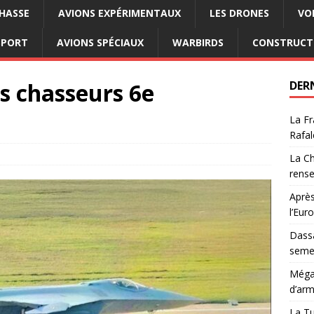
CHASSE
AVIONS EXPÉRIMENTAUX
LES DRONES
VO
SPORT
AVIONS SPÉCIAUX
WARBIRDS
CONSTRUCT
es chasseurs 6e
DER
La Fr
Rafal
La Ch
rens
Après
l’Eur
Dassa
semes
Méga-
d’arm
La Tu