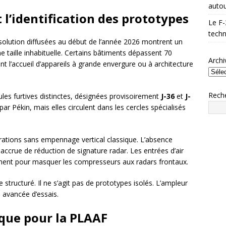
autou
t l’identification des prototypes
Le F-
techn
solution diffusées au début de l’année 2026 montrent un
taille inhabituelle. Certains bâtiments dépassent 70
Archi
 l’accueil d’appareils à grande envergure ou à architecture
Rech
lules furtives distinctes, désignées provisoirement
J-36
et
J-
ar Pékin, mais elles circulent dans les cercles spécialisés
ations sans empennage vertical classique. L’absence
ccrue de réduction de signature radar. Les entrées d’air
ement pour masquer les compresseurs aux radars frontaux.
tructuré. Il ne s’agit pas de prototypes isolés. L’ampleur
 avancée d’essais.
ique pour la PLAAF