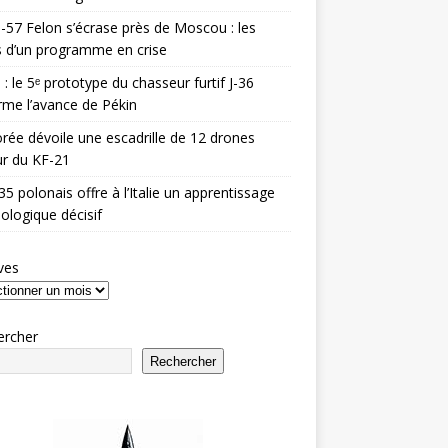
-57 Felon s’écrase près de Moscou : les
es d’un programme en crise
 : le 5ᵉ prototype du chasseur furtif J-36
rme l’avance de Pékin
rée dévoile une escadrille de 12 drones
r du KF-21
35 polonais offre à l’Italie un apprentissage
ologique décisif
ves
ercher
Rechercher