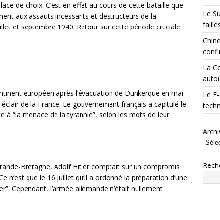
place de choix. C’est en effet au cours de cette bataille que
Le Su
ment aux assauts incessants et destructeurs de la
faill
uillet et septembre 1940. Retour sur cette période cruciale.
Chine
confi
La Co
autou
continent européen après l’évacuation de Dunkerque en mai-
Le F-
 éclair de la France. Le gouvernement français a capitulé le
techn
ce à “la menace de la tyrannie”, selon les mots de leur
Archi
Rech
Grande-Bretagne, Adolf Hitler comptait sur un compromis
 n’est que le 16 juillet qu’il a ordonné la préparation d’une
mer”. Cependant, l’armée allemande n’était nullement