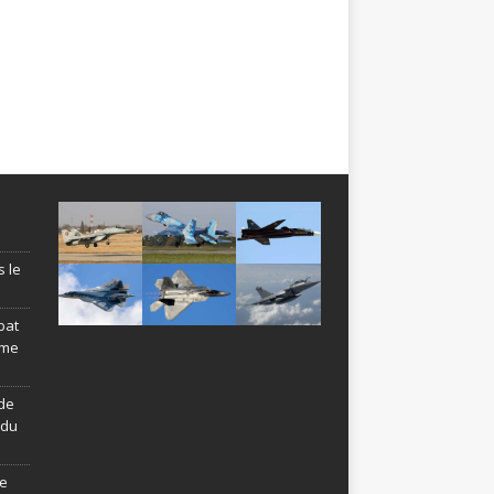
s le
bat
ème
de
ndu
le