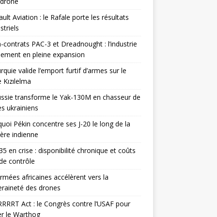
odrone
ult Aviation : le Rafale porte les résultats
triels
contrats PAC-3 et Dreadnought : l’industrie
ement en pleine expansion
rquie valide l’emport furtif d’armes sur le
 Kızılelma
ssie transforme le Yak-130M en chasseur de
s ukrainiens
uoi Pékin concentre ses J-20 le long de la
ière indienne
35 en crise : disponibilité chronique et coûts
de contrôle
rmées africaines accélèrent vers la
raineté des drones
RRRT Act : le Congrès contre l’USAF pour
r le Warthog