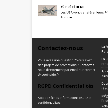
PRÉCÉDENT
Les USA vont transférer leurs F-1
Turquie
Contactez-nous
La F
Rafa
La C
Vous avez une question ? Vous avez
ren
des projets de promotions ? Contactez-
nous directement par email sur contact
Aprè
@ seoinside.fr
Airb
Dass
RGPD Confidentialités
résu
Méga
Accédez à nos informations
RGPD et
l’in
confidentialités
.
exp