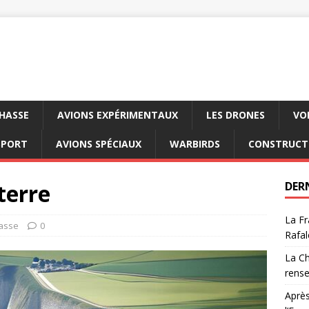
CHASSE
AVIONS EXPÉRIMENTAUX
LES DRONES
VO
SPORT
AVIONS SPÉCIAUX
WARBIRDS
CONSTRUCT
terre
DER
La Fr
hasse
0
Rafal
La Ch
rens
Après