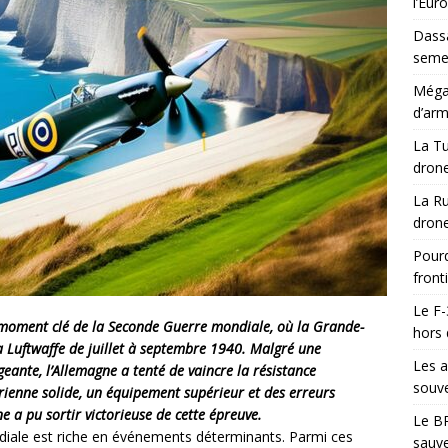
l’Eur
Dassa
semes
Méga-
d’arm
La Tu
drone
La Ru
drone
Pourq
front
Le F-
un moment clé de la Seconde Guerre mondiale, où la Grande-
hors 
a Luftwaffe de juillet à septembre 1940. Malgré une
Les a
geante, l’Allemagne a tenté de vaincre la résistance
souve
rienne solide, un équipement supérieur et des erreurs
e a pu sortir victorieuse de cette épreuve.
Le BR
ndiale est riche en événements déterminants. Parmi ces
sauve