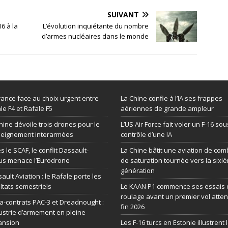
SUIVANT
6 à la
L’évolution inquiétante du nombre
d’armes nucléaires dans le monde
rance face au choix urgent entre
La Chine confie à l’IA ses frappes
le F4 et Rafale F5
aériennes de grande ampleur
hine dévoile trois drones pour le
L’US Air Force fait voler un F-16 sou
seignement interarmées
contrôle d’une IA
s le SCAF, le conflit Dassault-
La Chine bâtit une aviation de com
us menace l’Eurodrone
de saturation tournée vers la sixi
génération
ault Aviation : le Rafale porte les
ltats semestriels
Le KAAN P1 commence ses essais 
roulage avant un premier vol atte
-contrats PAC-3 et Dreadnought :
fin 2026
dustrie d’armement en pleine
ansion
Les F-16 turcs en Estonie illustrent 