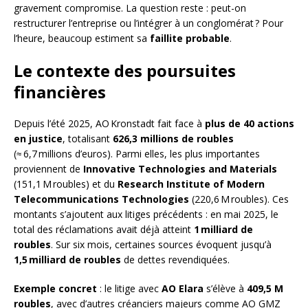
gravement compromise. La question reste : peut-on
restructurer l’entreprise ou l’intégrer à un conglomérat ? Pour
l’heure, beaucoup estiment sa
faillite probable
.
Le contexte des poursuites
financières
Depuis l’été 2025, AO Kronstadt fait face à
plus de 40 actions
en justice
, totalisant
626,3 millions de roubles
(≈ 6,7 millions d’euros). Parmi elles, les plus importantes
proviennent de
Innovative Technologies and Materials
(151,1 M roubles) et du
Research Institute of Modern
Telecommunications Technologies
(220,6 M roubles). Ces
montants s’ajoutent aux litiges précédents : en mai 2025, le
total des réclamations avait déjà atteint
1 milliard de
roubles
. Sur six mois, certaines sources évoquent jusqu’à
1,5 milliard de roubles
de dettes revendiquées.
Exemple concret
: le litige avec
AO Elara
s’élève à
409,5 M
roubles
, avec d’autres créanciers majeurs comme AО GMZ