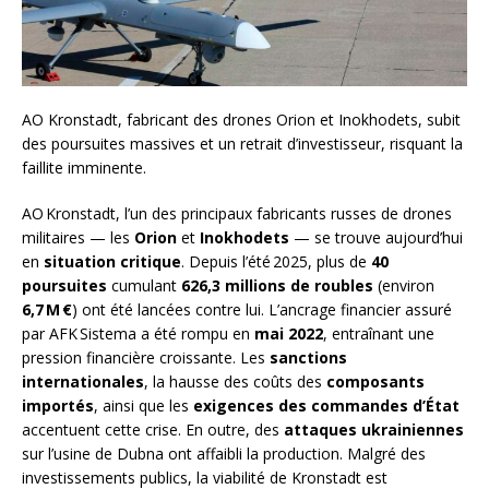
AO Kronstadt, fabricant des drones Orion et Inokhodets, subit
des poursuites massives et un retrait d’investisseur, risquant la
faillite imminente.
AO Kronstadt, l’un des principaux fabricants russes de drones
militaires — les
Orion
et
Inokhodets
— se trouve aujourd’hui
en
situation critique
. Depuis l’été 2025, plus de
40
poursuites
cumulant
626,3 millions de roubles
(environ
6,7 M €
) ont été lancées contre lui. L’ancrage financier assuré
par AFK Sistema a été rompu en
mai 2022
, entraînant une
pression financière croissante. Les
sanctions
internationales
, la hausse des coûts des
composants
importés
, ainsi que les
exigences des commandes d’État
accentuent cette crise. En outre, des
attaques ukrainiennes
sur l’usine de Dubna ont affaibli la production. Malgré des
investissements publics, la viabilité de Kronstadt est