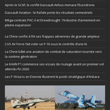
Après le SCAF, le conflit Dassault-Airbus menace l’Eurodrone
Dassault Aviation : le Rafale porte les résultats semestriels
Méga-contrats PAC-3 et Dreadnought : l’industrie d’armement en
pleine expansion
La Chine confie à l’IA ses frappes aériennes de grande ampleur
L’US Air Force fait voler un F-16 sous le contrôle d’une IA
La Chine bâtit une aviation de combat de saturation tournée vers
la sixième génération
Le KAAN P1 commence ses essais de roulage avant un premier vol
attendu fin 2026
Les F-16 turcs en Estonie illustrent le poids stratégique d’Ankara