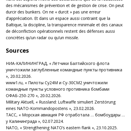
des mécanismes de prévention et de gestion de crise. On peut
durcir des bunkers. On ne « durcit » pas une erreur
d’appréciation. Et dans un espace aussi contraint que la
Baltique, la discipline, la transparence minimale et des canaux
de déconfliction opérationnels restent des défenses aussi
concrètes qu’un radar ou qu’un missile.
Sources
НИА-КАЛИНИНГРАД, « Лётчики Балтийского флота
уничтожили заглубленные командные пункты противника
», 20.02.2026.
www1.ru, « Пилоты Су24М и Су-30СМ2 уничтожили
командные пункты условного противника бомбами
ОФАБ-250-270 », 20.02.2026.
Military Aktuell, « Russland: Luftwaffe simuliert Zerstörung
eines NATO-Kommandopostens », 23.02.2026.
ТАСС, « Морская авиация РФ отработала … бомбоудары …
у Калининграда », 02.07.2024.
NATO, « Strengthening NATO’s eastern flank », 23.10.2025.