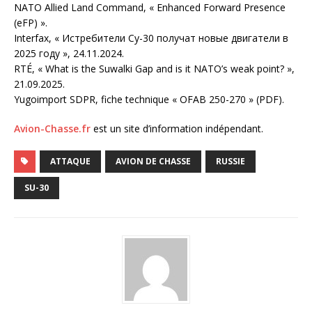
NATO Allied Land Command, « Enhanced Forward Presence
(eFP) ».
Interfax, « Истребители Су-30 получат новые двигатели в
2025 году », 24.11.2024.
RTÉ, « What is the Suwalki Gap and is it NATO’s weak point? »,
21.09.2025.
Yugoimport SDPR, fiche technique « OFAB 250-270 » (PDF).
Avion-Chasse.fr
est un site d’information indépendant.
ATTAQUE
AVION DE CHASSE
RUSSIE
SU-30