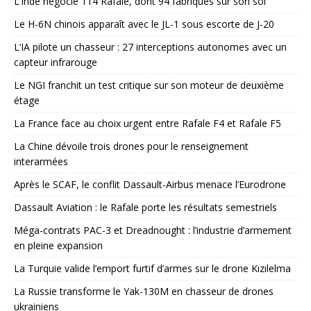
L’Inde négocie 114 Rafale, dont 94 fabriqués sur son sol
Le H-6N chinois apparaît avec le JL-1 sous escorte de J-20
L’IA pilote un chasseur : 27 interceptions autonomes avec un
capteur infrarouge
Le NGI franchit un test critique sur son moteur de deuxième
étage
La France face au choix urgent entre Rafale F4 et Rafale F5
La Chine dévoile trois drones pour le renseignement
interarmées
Après le SCAF, le conflit Dassault-Airbus menace l’Eurodrone
Dassault Aviation : le Rafale porte les résultats semestriels
Méga-contrats PAC-3 et Dreadnought : l’industrie d’armement
en pleine expansion
La Turquie valide l’emport furtif d’armes sur le drone Kızılelma
La Russie transforme le Yak-130M en chasseur de drones
ukrainiens