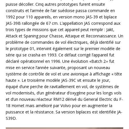
puisse décoller. Cinq autres prototypes furent ensuite
construits et l’armée de l’air suédoise passa commande en
1992 pour 110 appareils, en version mono JAS-39 et biplace
JAS-39B rallongée de 67 cm. L’appellation JAS correspond aux
trois types de missions que cet appareil peut remplir : Jakt,
Attack et Spaning pour Chasse, Attaque et Reconnaissance. Un
problème de commandes de vol électriques, déjà identifié sur
le prototype 01, intervint également sur le premier modèle de
série qui se crasha en 1993. Ce défaut corrigé l’appareil fut
déclaré opérationnel en 1996. Une évolution «Batch 2›› fut
mise en service l’année suivante, proposant un nouveau
système de contrôle de vol et une avionique à affichage « tête
haute ». Le troisième modèle JAS-39C vit ensuite le jour,
équipé d’une perche de ravitaillement en vol, de systèmes de
vol modernisés, d’un générateur d’oxygène pour les longs vols
et d’un nouveau réacteur RM12 dérivé du General Electric du F-
18 Hornet mais amélioré par Volvo pour en augmenter la
puissance et la résistance. Sa version biplaces est identifiée JA-
S39D.