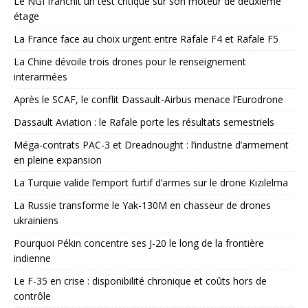
Le NGI franchit un test critique sur son moteur de deuxième
étage
La France face au choix urgent entre Rafale F4 et Rafale F5
La Chine dévoile trois drones pour le renseignement
interarmées
Après le SCAF, le conflit Dassault-Airbus menace l’Eurodrone
Dassault Aviation : le Rafale porte les résultats semestriels
Méga-contrats PAC-3 et Dreadnought : l’industrie d’armement
en pleine expansion
La Turquie valide l’emport furtif d’armes sur le drone Kızılelma
La Russie transforme le Yak-130M en chasseur de drones
ukrainiens
Pourquoi Pékin concentre ses J-20 le long de la frontière
indienne
Le F-35 en crise : disponibilité chronique et coûts hors de
contrôle