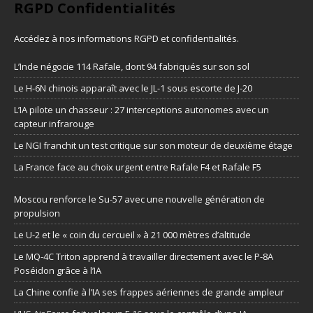
RGPD Confidentialités
Accédez à nos informations
RGPD et confidentialités
.
L’Inde négocie 114 Rafale, dont 94 fabriqués sur son sol
Le H-6N chinois apparaît avec le JL-1 sous escorte de J-20
L’IA pilote un chasseur : 27 interceptions autonomes avec un
capteur infrarouge
Le NGI franchit un test critique sur son moteur de deuxième étage
La France face au choix urgent entre Rafale F4 et Rafale F5
Moscou renforce le Su-57 avec une nouvelle génération de
propulsion
Le U-2 et le « coin du cercueil » à 21 000 mètres d’altitude
Le MQ-4C Triton apprend à travailler directement avec le P-8A
Poséidon grâce à l’IA
La Chine confie à l’IA ses frappes aériennes de grande ampleur