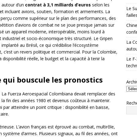
e autour d’un
contrat à 3,1 milliards d’euros
selon les
Le Su
t incluant avions, soutien, formation et armements. La
faill
ent perçu comme supérieur sur le plan des performances, des
pétition d’avions de combat ne se joue presque jamais sur
Chine
isé un appareil moderne, interopérable, moins lourd à
confi
 industriel et socio-économique très structuré. Le Gripen
La Co
à implanté au Brésil, ce qui crédibilise l’écosystème
autou
, c’est un revers politique et commercial. Pour la Colombie,
disponibilité réelle, le budget et la capacité à tenir la
Le F-
techn
 qui bouscule les pronostics
Archi
ie. La Fuerza Aeroespacial Colombiana devait remplacer des
ce à la fin des années 1980 et devenus coûteux à maintenir.
Rech
i par atteindre un point critique : disponibilité en baisse,
aire.
érieuse. L’avion français est éprouvé au combat, multirôle,
 système d’armes. Plusieurs signaux, au fil des années, ont