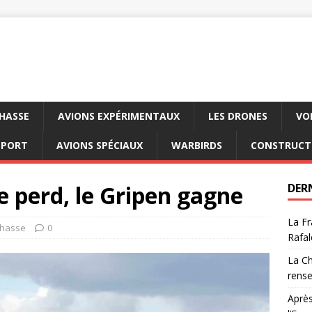
CHASSE
AVIONS EXPÉRIMENTAUX
LES DRONES
VO
SPORT
AVIONS SPÉCIAUX
WARBIRDS
CONSTRUCT
e perd, le Gripen gagne
DER
La Fr
chasse
0
Rafal
La Ch
rens
Après