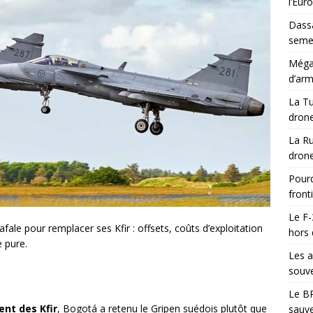
l’Eur
Dassa
semes
Méga-
d’arm
La Tu
drone
La Ru
drone
Pourq
front
Le F-
fale pour remplacer ses Kfir : offsets, coûts d’exploitation
hors 
e pure.
Les a
souve
Le BR
nt des Kfir
, Bogotá a retenu le Gripen suédois plutôt que
sauve