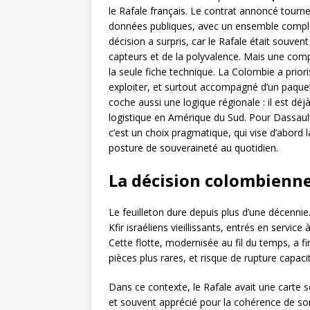
le Rafale français. Le contrat annoncé tourn
données publiques, avec un ensemble comple
décision a surpris, car le Rafale était souv
capteurs et de la polyvalence. Mais une com
la seule fiche technique. La Colombie a prior
exploiter, et surtout accompagné d’un paquet
coche aussi une logique régionale : il est déj
logistique en Amérique du Sud. Pour Dassault
c’est un choix pragmatique, qui vise d’abord la 
posture de souveraineté au quotidien.
La décision colombienne
Le feuilleton dure depuis plus d’une décenn
Kfir israéliens vieillissants, entrés en servi
Cette flotte, modernisée au fil du temps, a fin
pièces plus rares, et risque de rupture capacit
Dans ce contexte, le Rafale avait une carte s
et souvent apprécié pour la cohérence de son