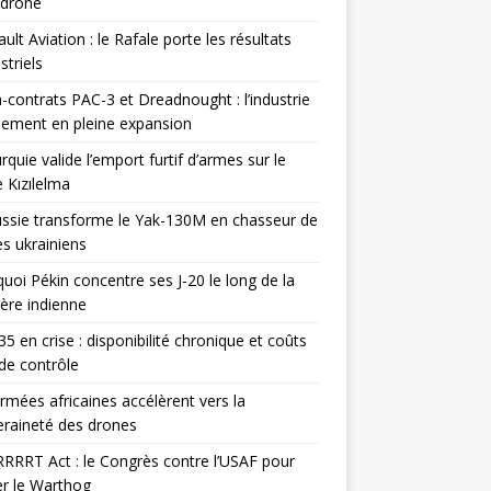
odrone
ult Aviation : le Rafale porte les résultats
triels
contrats PAC-3 et Dreadnought : l’industrie
ement en pleine expansion
rquie valide l’emport furtif d’armes sur le
 Kızılelma
ssie transforme le Yak-130M en chasseur de
s ukrainiens
uoi Pékin concentre ses J-20 le long de la
ière indienne
35 en crise : disponibilité chronique et coûts
de contrôle
rmées africaines accélèrent vers la
raineté des drones
RRRT Act : le Congrès contre l’USAF pour
r le Warthog