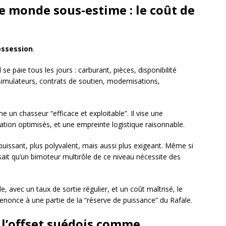
le monde sous-estime : le coût de
ossession
.
se paie tous les jours : carburant, pièces, disponibilité
imulateurs, contrats de soutien, modernisations,
e un chasseur “efficace et exploitable”. Il vise une
ation optimisés, et une empreinte logistique raisonnable.
s puissant, plus polyvalent, mais aussi plus exigeant. Même si
r sait qu’un bimoteur multirôle de ce niveau nécessite des
le, avec un taux de sortie régulier, et un coût maîtrisé, le
renonce à une partie de la “réserve de puissance” du Rafale.
 l’offset suédois comme