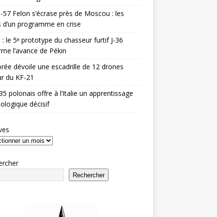
-57 Felon s’écrase près de Moscou : les
es d’un programme en crise
 : le 5ᵉ prototype du chasseur furtif J-36
rme l’avance de Pékin
rée dévoile une escadrille de 12 drones
r du KF-21
35 polonais offre à l’Italie un apprentissage
ologique décisif
ves
ercher
Rechercher