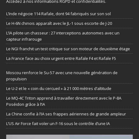
Accédez à nos informations
RGPD et confidentialités
.
L’Inde négocie 114 Rafale, dont 94 fabriqués sur son sol
Le H-6N chinois apparaît avec le JL-1 sous escorte de J-20
L’IA pilote un chasseur : 27 interceptions autonomes avec un
capteur infrarouge
Le NGI franchit un test critique sur son moteur de deuxième étage
La France face au choix urgent entre Rafale F4 et Rafale F5
Moscou renforce le Su-57 avec une nouvelle génération de
propulsion
Le U-2 et le « coin du cercueil » à 21 000 mètres d’altitude
Le MQ-4C Triton apprend à travailler directement avec le P-8A
Poséidon grâce à l’IA
La Chine confie à l’IA ses frappes aériennes de grande ampleur
L’US Air Force fait voler un F-16 sous le contrôle d’une IA