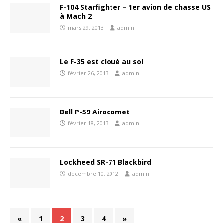
F-104 Starfighter – 1er avion de chasse US
à Mach 2
mars 29, 2013
admin
Le F-35 est cloué au sol
février 26, 2013
admin
Bell P-59 Airacomet
février 18, 2013
admin
Lockheed SR-71 Blackbird
décembre 10, 2012
admin
«
1
2
3
4
»