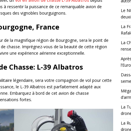
 avec un
vol en avion de chasse L-39 Albatros
depuis
auton
s à ressentir la puissance de ce remarquable avion de
Le NG
esques des vignobles bourguignons.
deux
Bourgogne, France
La Fr
Rafal
r de la magnifique région de Bourgogne, sera le point de
La Ch
n de chasse. Imprégnez-vous de la beauté de cette région
rens
ivre une expérience aérienne exceptionnelle.
Après
de Chasse: L-39 Albatros
l’Eur
Dassa
ilitaire légendaire, sera votre compagnon de vol pour cette
semes
issance, le L-39 Albatros est parfaitement adapté aux
Méga-
enne. Embarquez à bord de cet avion de chasse
d’arm
ensations fortes.
La Tu
drone
La Ru
drone