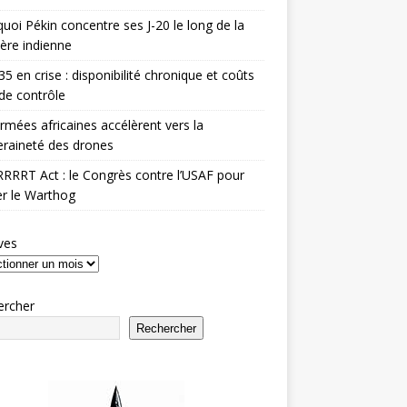
uoi Pékin concentre ses J-20 le long de la
ière indienne
35 en crise : disponibilité chronique et coûts
de contrôle
rmées africaines accélèrent vers la
raineté des drones
RRRT Act : le Congrès contre l’USAF pour
r le Warthog
ves
ercher
Rechercher