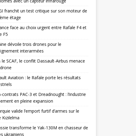
omes avec un capteur infrarouge
I franchit un test critique sur son moteur de
ième étage
ance face au choix urgent entre Rafale F4 et
e F5
ine dévoile trois drones pour le
eignement interarmées
 le SCAF, le conflit Dassault-Airbus menace
odrone
ult Aviation : le Rafale porte les résultats
triels
contrats PAC-3 et Dreadnought : l’industrie
ement en pleine expansion
rquie valide l’emport furtif d’armes sur le
 Kızılelma
ssie transforme le Yak-130M en chasseur de
s ukrainiens