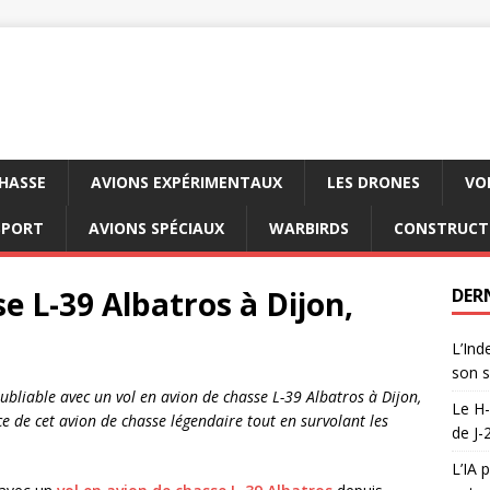
CHASSE
AVIONS EXPÉRIMENTAUX
LES DRONES
VO
SPORT
AVIONS SPÉCIAUX
WARBIRDS
CONSTRUCT
e L-39 Albatros à Dijon,
DER
L’Ind
son s
bliable avec un vol en avion de chasse L-39 Albatros à Dijon,
Le H-
ce de cet avion de chasse légendaire tout en survolant les
de J-
L’IA 