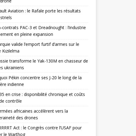
odrone
ult Aviation : le Rafale porte les résultats
triels
contrats PAC-3 et Dreadnought : l’industrie
ement en pleine expansion
rquie valide l’emport furtif d’armes sur le
 Kızılelma
ssie transforme le Yak-130M en chasseur de
s ukrainiens
uoi Pékin concentre ses J-20 le long de la
ière indienne
35 en crise : disponibilité chronique et coûts
de contrôle
rmées africaines accélèrent vers la
raineté des drones
RRRT Act : le Congrès contre l’USAF pour
r le Warthog