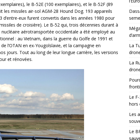
l’Eur
xemplaires), le B-52E (100 exemplaires), et le B-52F (89
ait les missiles air-sol AGM-28 Hound Dog. 193 appareils
Dassa
73 d’entre-eux furent convertis dans les années 1980 pour
semes
ssiles de croisière). Le B-52 qui, trois décennies durant à
Méga-
n nucléaire aérotransportée occidentale a été employé au
d’arm
onnel : au Vietnam, dans la guerre du Golfe de 1991 et
 de l’OTAN en ex-Yougolslavie, et la campagne en
La Tu
os jours. Tout au long de leur longue carrière, les versions
drone
jour et rénovées.
La Ru
drone
Pourq
front
Le F-
hors 
Les a
souve
Le BR
sauve