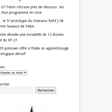
-57 Felon s’écrase près de Moscou : les
es d’un programme en crise
 : le 5ᵉ prototype du chasseur furtif J-36
rme l’avance de Pékin
rée dévoile une escadrille de 12 drones
r du KF-21
35 polonais offre à l’Italie un apprentissage
ologique décisif
ves
ercher
Rechercher