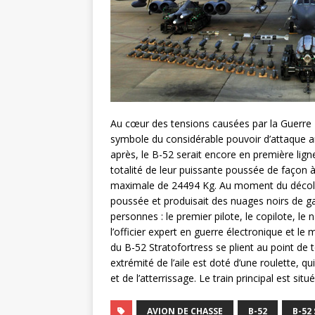
Au cœur des tensions causées par la Guerre 
symbole du considérable pouvoir d’attaque amér
après, le B-52 serait encore en première lign
totalité de leur puissante poussée de façon à
maximale de 24494 Kg. Au moment du décolla
poussée et produisait des nuages noirs de g
personnes : le premier pilote, le copilote, le 
l’officier expert en guerre électronique et le m
du B-52 Stratofortress se plient au point de 
extrémité de l’aile est doté d’une roulette, q
et de l’atterrissage. Le train principal est situ
AVION DE CHASSE
B-52
B-52