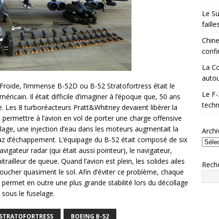
Le Su
faill
Chine
confi
La Co
autou
Froide, l’immense B-52D ou B-52 Stratofortress était le
Le F-
icain. Il était difficile d’imaginer à l’époque que, 50 ans
techn
e. Les 8 turboréacteurs Pratt&Whitney devaient libérer la
 permettre à l’avion en vol de porter une charge offensive
ge, une injection d’eau dans les moteurs augmentait la
Archi
az d’échappement. L’équipage du B-52 était composé de six
navigateur radar (qui était aussi pointeur), le navigateur,
itrailleur de queue. Quand l’avion est plein, les solides ailes
Rech
toucher quasiment le sol. Afin d’éviter ce problème, chaque
ui permet en outre une plus grande stabilité lors du décollage
é sous le fuselage.
 STRATOFORTRESS
BOEING B-52