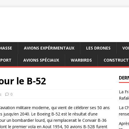
CHASSE
AVIONS EXPÉRIMENTAUX
LES DRONES
VO
SPORT
AVIONS SPÉCIAUX
WARBIRDS
CONSTRUCT
our le B-52
DER
La Fr
s
0
Rafal
l’aviation militaire moderne, qui vient de célébrer ses 50 ans
La Ch
ns jusqu’en 2040. Le Boeing B-52 est le résultat d’une
rens
ur un bombardier lourd, qui remplacerait le Convair B-36
Après
dont le premier vola en Aout 1954, 50 avions B-52B furent