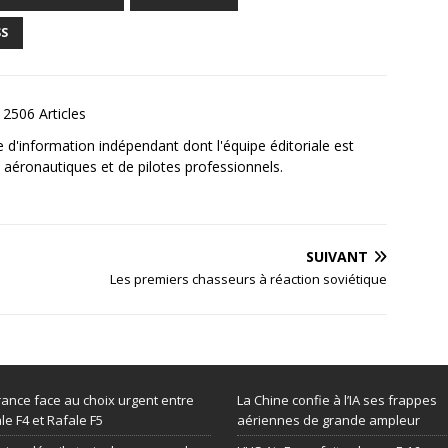
SS
2506 Articles
e d'information indépendant dont l'équipe éditoriale est
aéronautiques et de pilotes professionnels.
SUIVANT
Les premiers chasseurs à réaction soviétique
rance face au choix urgent entre
La Chine confie à l’IA ses frappes
le F4 et Rafale F5
aériennes de grande ampleur