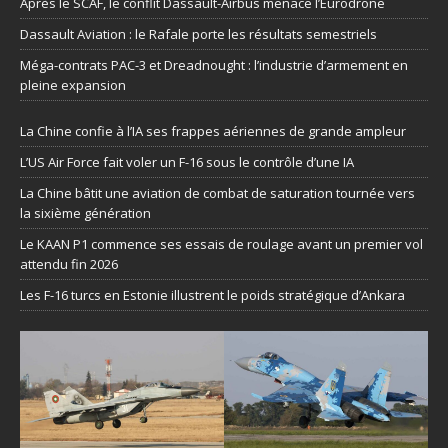
Après le SCAF, le conflit Dassault-Airbus menace l’Eurodrone
Dassault Aviation : le Rafale porte les résultats semestriels
Méga-contrats PAC-3 et Dreadnought : l’industrie d’armement en
pleine expansion
La Chine confie à l’IA ses frappes aériennes de grande ampleur
L’US Air Force fait voler un F-16 sous le contrôle d’une IA
La Chine bâtit une aviation de combat de saturation tournée vers
la sixième génération
Le KAAN P1 commence ses essais de roulage avant un premier vol
attendu fin 2026
Les F-16 turcs en Estonie illustrent le poids stratégique d’Ankara