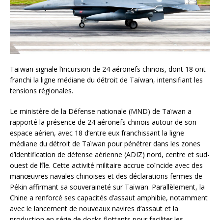
Taïwan signale l’incursion de 24 aéronefs chinois, dont 18 ont
franchi la ligne médiane du détroit de Taïwan, intensifiant les
tensions régionales.
Le ministère de la Défense nationale (MND) de Taïwan a
rapporté la présence de 24 aéronefs chinois autour de son
espace aérien, avec 18 d’entre eux franchissant la ligne
médiane du détroit de Taïwan pour pénétrer dans les zones
d’identification de défense aérienne (ADIZ) nord, centre et sud-
ouest de l’île. Cette activité militaire accrue coïncide avec des
manœuvres navales chinoises et des déclarations fermes de
Pékin affirmant sa souveraineté sur Taïwan. Parallèlement, la
Chine a renforcé ses capacités d’assaut amphibie, notamment
avec le lancement de nouveaux navires d’assaut et la
production en série de docks flottants pour faciliter les