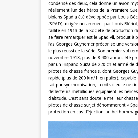
condensé des deux, cela donne un avion mythi
réellement l’un des héros de la Première Guerr
biplans Spad a été développée par Louis Béche
(SPAD), dirigée notamment par Louis Blériot,
faillite en 1913 de la Société de production
se faire remarquer est le Spad Vll, produit à
l’as Georges Guynemer préconise une version 
le plus réussi de la série. Son premier vol re
novembre 1918, plus de 8 400 auront été produ
par un Hispano-Suiza de 220 ch et armé de de
pilotes de chasse francais, dont Georges Guyn
rapide (plus de 200 km/ h en palier), capable d
fait par synchronisation, la mitrailleuse ne
déflecteurs métalliques équipaient les hélice
d’altitude. C’est sans doute le meilleur chas
pilotes de chasse surjet dénommeront « Spad 
protection en cas d’éjection: un bel hommag