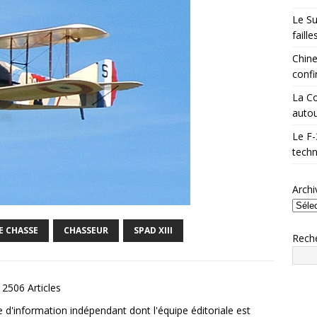
Le Su
faill
Chine
confi
La Co
autou
Le F-
techn
Archi
E CHASSE
CHASSEUR
SPAD XIII
Rech
2506 Articles
e d'information indépendant dont l'équipe éditoriale est