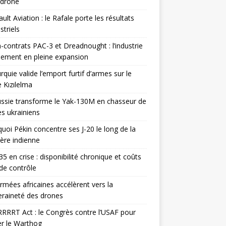
odrone
ult Aviation : le Rafale porte les résultats
triels
contrats PAC-3 et Dreadnought : l’industrie
ement en pleine expansion
rquie valide l’emport furtif d’armes sur le
 Kızılelma
ssie transforme le Yak-130M en chasseur de
s ukrainiens
uoi Pékin concentre ses J-20 le long de la
ière indienne
35 en crise : disponibilité chronique et coûts
de contrôle
rmées africaines accélèrent vers la
raineté des drones
RRRT Act : le Congrès contre l’USAF pour
r le Warthog