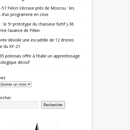
-57 Felon s’écrase près de Moscou : les
es d’un programme en crise
 : le 5ᵉ prototype du chasseur furtif J-36
rme l’avance de Pékin
rée dévoile une escadrille de 12 drones
r du KF-21
35 polonais offre à l’Italie un apprentissage
ologique décisif
ves
ercher
Rechercher