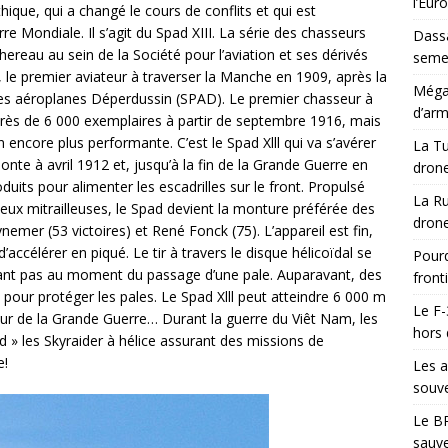
l’Eur
que, qui a changé le cours de conflits et qui est
e Mondiale. Il s’agit du Spad XIII. La série des chasseurs
Dassa
reau au sein de la Société pour l’aviation et ses dérivés
semes
 le premier aviateur à traverser la Manche en 1909, après la
Méga-
 des aéroplanes Déperdussin (SPAD). Le premier chasseur à
d’arm
 près de 6 000 exemplaires à partir de septembre 1916, mais
encore plus performante. C’est le Spad Xlll qui va s’avérer
La Tu
monte à avril 1912 et, jusqu’à la fin de la Grande Guerre en
drone
its pour alimenter les escadrilles sur le front. Propulsé
La Ru
ux mitrailleuses, le Spad devient la monture préférée des
drone
emer (53 victoires) et René Fonck (75). L’appareil est fin,
’accélérer en piqué. Le tir à travers le disque hélicoïdal se
Pourq
 tirant pas au moment du passage d’une pale. Auparavant, des
front
s pour protéger les pales. Le Spad Xlll peut atteindre 6 000 m
Le F-
seur de la Grande Guerre… Durant la guerre du Viêt Nam, les
hors 
» les Skyraider à hélice assurant des missions de
e!
Les a
souve
Le BR
sauve