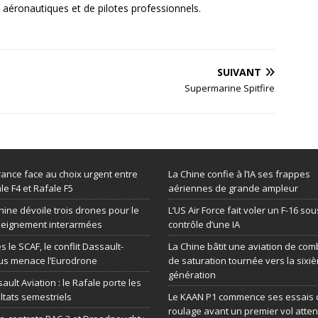
aéronautiques et de pilotes professionnels.
SUIVANT
Supermarine Spitfire
rance face au choix urgent entre
La Chine confie à l’IA ses frappes
le F4 et Rafale F5
aériennes de grande ampleur
hine dévoile trois drones pour le
L’US Air Force fait voler un F-16 sou
seignement interarmées
contrôle d’une IA
s le SCAF, le conflit Dassault-
La Chine bâtit une aviation de com
us menace l’Eurodrone
de saturation tournée vers la sixi
génération
ault Aviation : le Rafale porte les
ltats semestriels
Le KAAN P1 commence ses essais 
roulage avant un premier vol atte