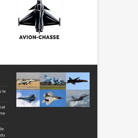
s le
bat
ème
de
ndu