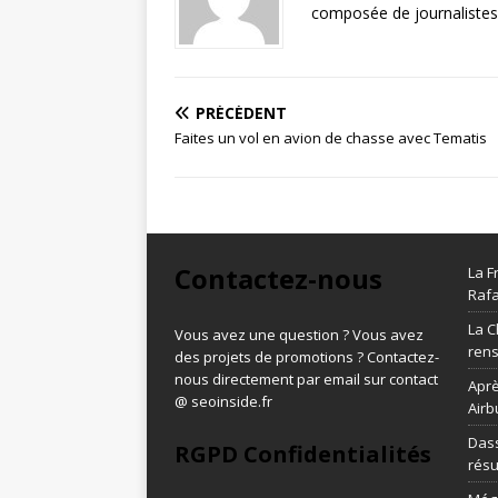
composée de journalistes 
PRÉCÉDENT
Faites un vol en avion de chasse avec Tematis
Contactez-nous
La F
Rafa
La C
Vous avez une question ? Vous avez
ren
des projets de promotions ? Contactez-
nous directement par email sur contact
Aprè
@ seoinside.fr
Airb
Dass
RGPD Confidentialités
résu