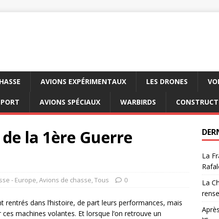
CHASSE
AVIONS EXPÉRIMENTAUX
LES DRONES
VO
SPORT
AVIONS SPÉCIAUX
WARBIRDS
CONSTRUCT
s de la 1ère Guerre
DER
La Fr
Rafal
sse - Europe
,
Avions de chasse
,
Tous
0
La Ch
rens
 rentrés dans l’histoire, de part leurs performances, mais
Après
r ces machines volantes. Et lorsque l’on retrouve un