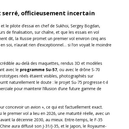
 serré, officieusement incertain
t le pilote d’essai en chef de Sukhoi, Sergey Bogdan,
s de finalisation, sur chaîne, et que les essais en vol
ent dit, la Russie promet un premier vol environ cinq ans
en soi, n’aurait rien d’exceptionnel… si l’on voyait le moindre
el crédible au-delà des maquettes, rendus 3D et modèles
ant avec le
programme Su-57
, ou avec le drône S-70
rototypes réels étaient visibles, photographiés sur
urrit naturellement le doute : le projet Su-75 progresse-t-il
merciale pour maintenir l’illusion d’une future gamme de
ur concevoir un avion », ce qui est factuellement exact.
i le premier vol a lieu en 2026, une maturité réelle, avec un
e avant la décennie 2030, au mieux. Entre-temps, le F-35
 Chine aura diffusé son J-31/J-35, et le Japon, le Royaume-