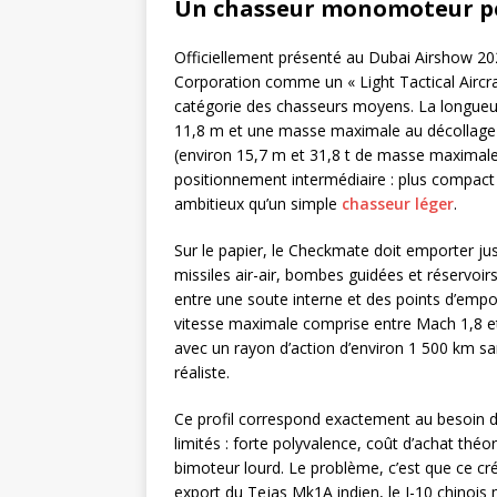
Un chasseur monomoteur pe
Officiellement présenté au Dubai Airshow 20
Corporation comme un « Light Tactical Aircraft
catégorie des chasseurs moyens. La longueu
11,8 m et une masse maximale au décollage d
(environ 15,7 m et 31,8 t de masse maximale)
positionnement intermédiaire : plus compact
ambitieux qu’un simple
chasseur léger
.
Sur le papier, le Checkmate doit emporter jusq
missiles air-air, bombes guidées et réservoir
entre une soute interne et des points d’em
vitesse maximale comprise entre Mach 1,8 et 
avec un rayon d’action d’environ 1 500 km sa
réaliste.
Ce profil correspond exactement au besoin 
limités : forte polyvalence, coût d’achat thé
bimoteur lourd. Le problème, c’est que ce cré
export du Tejas Mk1A indien, le J-10 chinois