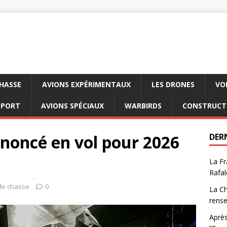
CHASSE
AVIONS EXPÉRIMENTAUX
LES DRONES
VO
SPORT
AVIONS SPÉCIAUX
WARBIRDS
CONSTRUCT
annoncé en vol pour 2026
DER
La Fr
Rafal
de chasse
0
La Ch
rens
Après