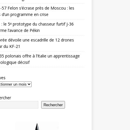
-57 Felon s’écrase près de Moscou : les
es d’un programme en crise
 : le 5ᵉ prototype du chasseur furtif J-36
rme l’avance de Pékin
rée dévoile une escadrille de 12 drones
r du KF-21
35 polonais offre à l’Italie un apprentissage
ologique décisif
ves
ercher
Rechercher