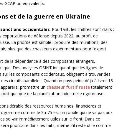
mes GCAP ou équivalents.
ons et de la guerre en Ukraine
s
sanctions occidentales
. Pourtant, les chiffres sont clairs :
s exportations de défense depuis 2022, au profit de
se. La priorité est simple : produire des munitions, des
air, plus que des chasseurs expérimentaux pour l’export.
fert de la dépendance à des composants étrangers,
ique. Des analyses OSINT indiquent que les lignes de
ons sur les composants occidentaux, obligeant à trouver des
des circuits parallèles. Quand un pays peine déjà à livrer 18
appareils, promettre un
chasseur furtif russe
totalement
politique que de la planification industrielle rigoureuse.
 considérable des ressources humaines, financières et
n programme comme le Su-75 est un rouble qui ne va pas aux
mes sol-air immédiatement utiles sur le front. Dans ce
75 sera prioritaire dans les faits, même s’il reste utile comme