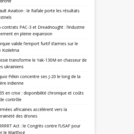
odrone
ult Aviation : le Rafale porte les résultats
triels
contrats PAC-3 et Dreadnought : l’industrie
ement en pleine expansion
rquie valide l’emport furtif d’armes sur le
 Kızılelma
ssie transforme le Yak-130M en chasseur de
s ukrainiens
uoi Pékin concentre ses J-20 le long de la
ière indienne
35 en crise : disponibilité chronique et coûts
de contrôle
rmées africaines accélèrent vers la
raineté des drones
RRRT Act : le Congrès contre l’USAF pour
r le Warthog