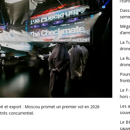
l’Eur
Dassa
semes
Méga-
d’arm
La Tu
drone
La Ru
drone
Pourq
front
Le F-
hors 
Les a
vé et export : Moscou promet un premier vol en 2026
souve
très concurrentiel.
Le BR
sauve