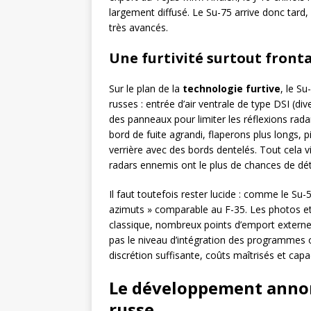
largement diffusé. Le Su-75 arrive donc tard,
très avancés.
Une furtivité surtout fronta
Sur le plan de la
technologie furtive
, le S
russes : entrée d’air ventrale de type DSI (di
des panneaux pour limiter les réflexions rad
bord de fuite agrandi, flaperons plus longs, p
verrière avec des bords dentelés. Tout cela vi
radars ennemis ont le plus de chances de déte
Il faut toutefois rester lucide : comme le Su-
azimuts » comparable au F-35. Les photos e
classique, nombreux points d’emport externes
pas le niveau d’intégration des programmes oc
discrétion suffisante, coûts maîtrisés et capa
Le développement annonc
russe