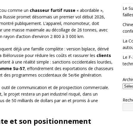
Le Su
oscou comme un
chasseur furtif russe
« abordable »,
faill
, la Russie promet désormais un premier vol début 2026,
é montré publiquement. L’appareil, monomoteur, doit
Chine
ur une masse maximale au décollage de 26 tonnes, avec
confi
 rayon d’action d’environ 2 800 à 3 000 km.
La Co
autou
voquent déjà une famille complète : version biplace, dérivé
la Biélorussie pour réduire les coûts et rassurer les
clients
Le F-
rtent à une réalité simple : sanctions occidentales lourdes,
techn
amme Su-57
, effondrement des exportations de chasseurs
 et des programmes occidentaux de 5e/6e génération.
Archi
un outil de communication et de prospection commerciale.
 le projet restera un pari industriel risqué, dans un
Rech
us de 50 milliards de dollars par an et promis à une
ate et son positionnement