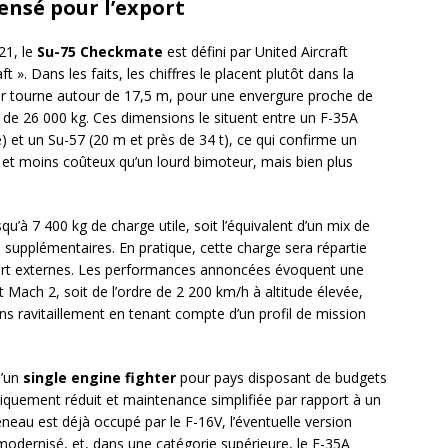
nsé pour l’export
21, le
Su-75 Checkmate
est défini par United Aircraft
 ». Dans les faits, les chiffres le placent plutôt dans la
r tourne autour de 17,5 m, pour une envergure proche de
e 26 000 kg. Ces dimensions le situent entre un F-35A
 et un Su-57 (20 m et près de 34 t), ce qui confirme un
 et moins coûteux qu’un lourd bimoteur, mais bien plus
u’à 7 400 kg de charge utile, soit l’équivalent d’un mix de
s supplémentaires. En pratique, cette charge sera répartie
port externes. Les performances annoncées évoquent une
Mach 2, soit de l’ordre de 2 200 km/h à altitude élevée,
ns ravitaillement en tenant compte d’un profil de mission
d’un
single engine fighter
pour pays disposant de budgets
oriquement réduit et maintenance simplifiée par rapport à un
neau est déjà occupé par le F-16V, l’éventuelle version
 modernisé, et, dans une catégorie supérieure, le F-35A