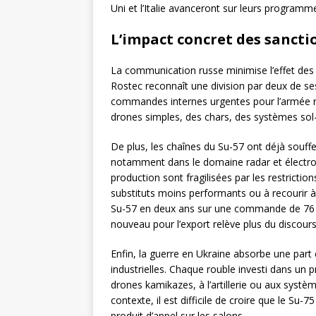
Uni et l’Italie avanceront sur leurs program
L’impact concret des sancti
La communication russe minimise l’effet de
Rostec reconnaît une division par deux de se
commandes internes urgentes pour l’armée rus
drones simples, des chars, des systèmes sol-
De plus, les chaînes du Su-57 ont déjà souf
notamment dans le domaine radar et électron
production sont fragilisées par les restricti
substituts moins performants ou à recourir à 
Su-57 en deux ans sur une commande de 76 
nouveau pour l’export relève plus du discours 
Enfin, la guerre en Ukraine absorbe une part
industrielles. Chaque rouble investi dans u
drones kamikazes, à l’artillerie ou aux systè
contexte, il est difficile de croire que le Su-
produit d’appel sur les salons.