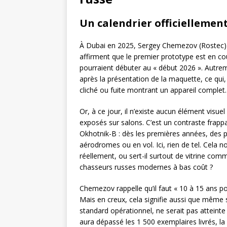
Un calendrier officiellement
À Dubai en 2025, Sergey Chemezov (Rostec) e
affirment que le premier prototype est en cour
pourraient débuter au « début 2026 ». Autrem
après la présentation de la maquette, ce qui, 
cliché ou fuite montrant un appareil complet.
Or, à ce jour, il n’existe aucun élément visu
exposés sur salons. C’est un contraste frapp
Okhotnik-B : dès les premières années, des p
aérodromes ou en vol. Ici, rien de tel. Cela no
réellement, ou sert-il surtout de vitrine com
chasseurs russes modernes à bas coût ?
Chemezov rappelle qu’il faut « 10 à 15 ans po
Mais en creux, cela signifie aussi que même s
standard opérationnel, ne serait pas atteint
aura dépassé les 1 500 exemplaires livrés, la