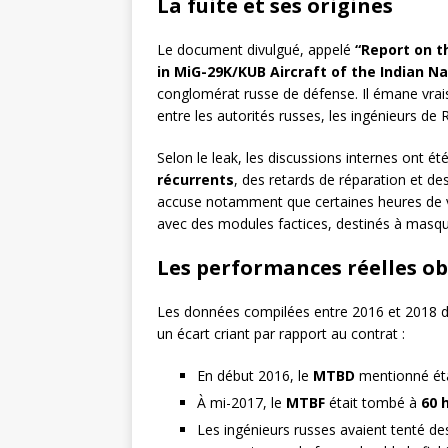
La fuite et ses origines
Le document divulgué, appelé
“Report on t
in MiG-29K/KUB Aircraft of the Indian N
conglomérat russe de défense. Il émane vrai
entre les autorités russes, les ingénieurs de
Selon le leak, les discussions internes ont 
récurrents
, des retards de réparation et d
accuse notamment que certaines heures de vo
avec des modules factices, destinés à masque
Les performances réelles o
Les données compilées entre 2016 et 2018 d
un écart criant par rapport au contrat :
En début 2016, le
MTBD
mentionné ét
À mi-2017, le
MTBF
était tombé à
60 
Les ingénieurs russes avaient tenté d