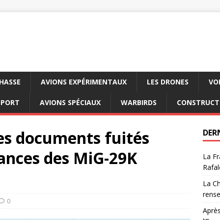
CHASSE
AVIONS EXPÉRIMENTAUX
LES DRONES
VO
SPORT
AVIONS SPÉCIAUX
WARBIRDS
CONSTRUCT
es documents fuités
DER
llances des MiG-29K
La Fr
Rafal
La Ch
rens
0
Après