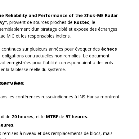
he Reliability and Performance of the Zhuk-ME Radar
avy”
, provient de sources proches de
Rostec
, le
semblablement d’un piratage ciblé et expose des échanges
 Rac MiG et les responsables indiens.
été continues sur plusieurs années pour évoquer des
échecs
es obligations contractuelles non remplies. Le document
l enregistrées pour fiabilité correspondaient à des vols
r la faiblesse réelle du système.
bservées
ans les conférences russo-indiennes à INS Hansa montrent
ait de
20 heures
, et le
MTBF
de
97 heures
.
heures
.
es remises à niveau et des remplacements de blocs, mais