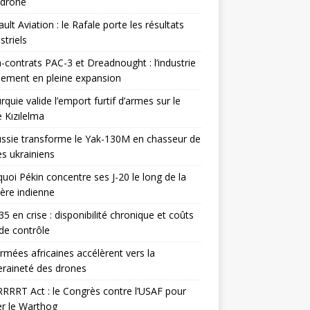
odrone
ult Aviation : le Rafale porte les résultats
triels
contrats PAC-3 et Dreadnought : l’industrie
ement en pleine expansion
rquie valide l’emport furtif d’armes sur le
 Kızılelma
ssie transforme le Yak-130M en chasseur de
s ukrainiens
uoi Pékin concentre ses J-20 le long de la
ière indienne
35 en crise : disponibilité chronique et coûts
de contrôle
rmées africaines accélèrent vers la
raineté des drones
RRRT Act : le Congrès contre l’USAF pour
r le Warthog