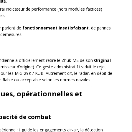
ité.
vrai indicateur de performance (hors modules factices)
els.
 parlent de
fonctionnement insatisfaisant
, de pannes
n démesurés.
ndienne a officiellement retiré le Zhuk-ME de son
Original
rnisseur d’origine). Ce geste administratif traduit le rejet
ur les MiG-29K / KUB. Autrement dit, le radar, en dépit de
e fiable ou acceptable selon les normes navales.
ques, opérationnelles et
apacité de combat
rienne : il guide les engagements air-air, la détection