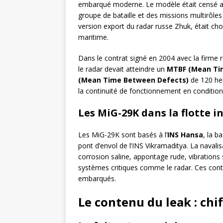
embarqué moderne. Le modèle était censé a
groupe de bataille et des missions multirôles 
version export du radar russe Zhuk, était ch
maritime.
Dans le contrat signé en 2004 avec la firme r
le radar devait atteindre un
MTBF (Mean Tim
(Mean Time Between Defects)
de 120 heu
la continuité de fonctionnement en condition
Les MiG-29K dans la flotte 
Les MiG-29K sont basés à l’
INS Hansa
, la b
pont d’envol de l’INS Vikramaditya. La navali
corrosion saline, appontage rude, vibrations 
systèmes critiques comme le radar. Ces contra
embarqués.
Le contenu du leak : chif