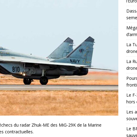
l’Eur
Dassa
semes
Méga-
d’arm
La Tu
drone
La Ru
drone
Pourq
front
Le F-
hors 
Les a
souve
s échecs du radar Zhuk-ME des MiG-29K de la Marine
Le BR
es contractuelles.
sauve