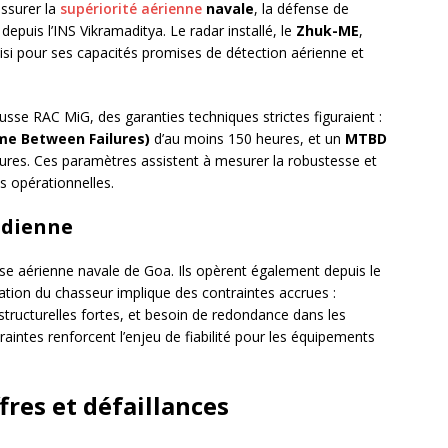
ssurer la
supériorité aérienne
navale
, la défense de
depuis l’INS Vikramaditya. Le radar installé, le
Zhuk-ME
,
oisi pour ses capacités promises de détection aérienne et
usse RAC MiG, des garanties techniques strictes figuraient :
e Between Failures)
d’au moins 150 heures, et un
MTBD
res. Ces paramètres assistent à mesurer la robustesse et
s opérationnelles.
indienne
ase aérienne navale de Goa. Ils opèrent également depuis le
sation du chasseur implique des contraintes accrues :
structurelles fortes, et besoin de redondance dans les
intes renforcent l’enjeu de fiabilité pour les équipements
fres et défaillances