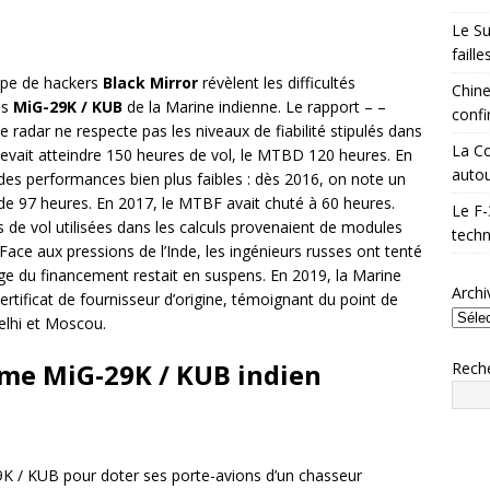
Le Su
faill
upe de hackers
Black Mirror
révèlent les difficultés
Chine
es
MiG-29K / KUB
de la Marine indienne. Le rapport – –
confi
le radar ne respecte pas les niveaux de fiabilité stipulés dans
La Co
evait atteindre 150 heures de vol, le MTBD 120 heures. En
autou
des performances bien plus faibles : dès 2016, on note un
 97 heures. En 2017, le MTBF avait chuté à 60 heures.
Le F-
s de vol utilisées dans les calculs provenaient de modules
techn
. Face aux pressions de l’Inde, les ingénieurs russes ont tenté
ge du financement restait en suspens. En 2019, la Marine
Archi
rtificat de fournisseur d’origine, témoignant du point de
elhi et Moscou.
me MiG-29K / KUB indien
Rech
9K / KUB pour doter ses porte-avions d’un chasseur