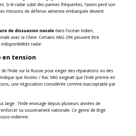
es. Si le radar subit des pannes fréquentes, l’avion perd son
 des missions de défense aérienne embarquée devient
ure de dissuasion navale
dans l’océan Indien,
onale avec la Chine. Certains MiG-29K peuvent être
indisponibilités radar.
e en tension
e l’Inde sur la Russie pour exiger des réparations ou des
k indique que Rostec / Rac MiG exigeait que l’Inde prenne en
ations, une négociation considérée comme inacceptable par
us large : l’Inde envisage depuis plusieurs années de
 renforcer sa souveraineté nationale. Ce genre de litige
 russo-indienne.