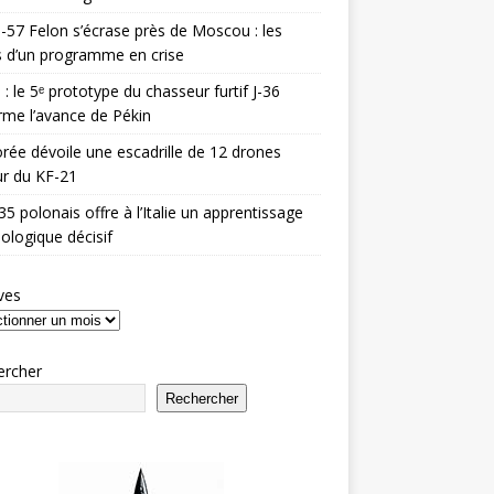
-57 Felon s’écrase près de Moscou : les
es d’un programme en crise
 : le 5ᵉ prototype du chasseur furtif J-36
rme l’avance de Pékin
rée dévoile une escadrille de 12 drones
r du KF-21
35 polonais offre à l’Italie un apprentissage
ologique décisif
ves
ercher
Rechercher