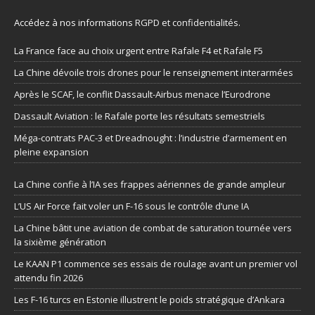
Accédez à nos informations
RGPD et confidentialités
.
La France face au choix urgent entre Rafale F4 et Rafale F5
La Chine dévoile trois drones pour le renseignement interarmées
Après le SCAF, le conflit Dassault-Airbus menace l’Eurodrone
Dassault Aviation : le Rafale porte les résultats semestriels
Méga-contrats PAC-3 et Dreadnought : l’industrie d’armement en
pleine expansion
La Chine confie à l’IA ses frappes aériennes de grande ampleur
L’US Air Force fait voler un F-16 sous le contrôle d’une IA
La Chine bâtit une aviation de combat de saturation tournée vers
la sixième génération
Le KAAN P1 commence ses essais de roulage avant un premier vol
attendu fin 2026
Les F-16 turcs en Estonie illustrent le poids stratégique d’Ankara