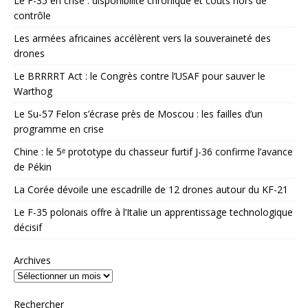
Le F-35 en crise : disponibilité chronique et coûts hors de
contrôle
Les armées africaines accélèrent vers la souveraineté des
drones
Le BRRRRT Act : le Congrès contre l’USAF pour sauver le
Warthog
Le Su-57 Felon s’écrase près de Moscou : les failles d’un
programme en crise
Chine : le 5ᵉ prototype du chasseur furtif J-36 confirme l’avance
de Pékin
La Corée dévoile une escadrille de 12 drones autour du KF-21
Le F-35 polonais offre à l’Italie un apprentissage technologique
décisif
Archives
Rechercher