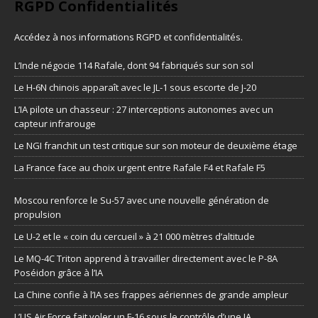
RGPD Confidentialités
Accédez à nos informations
RGPD et confidentialités
.
L’Inde négocie 114 Rafale, dont 94 fabriqués sur son sol
Le H-6N chinois apparaît avec le JL-1 sous escorte de J-20
L’IA pilote un chasseur : 27 interceptions autonomes avec un
capteur infrarouge
Le NGI franchit un test critique sur son moteur de deuxième étage
La France face au choix urgent entre Rafale F4 et Rafale F5
Moscou renforce le Su-57 avec une nouvelle génération de
propulsion
Le U-2 et le « coin du cercueil » à 21 000 mètres d’altitude
Le MQ-4C Triton apprend à travailler directement avec le P-8A
Poséidon grâce à l’IA
La Chine confie à l’IA ses frappes aériennes de grande ampleur
L’US Air Force fait voler un F-16 sous le contrôle d’une IA