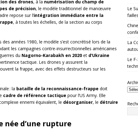
tion des drones
, à la
numérisation du champ de
Le Su
pes de précision
, le modèle traditionnel de manœuvre
faill
dre repose sur l’
intégration immédiate entre la
frappe
, à toutes les échelles, de la section au corps
Chine
confi
ues des années 1980, le modèle s’est concrétisé lors de la
La Co
endant les campagnes contre-insurrectionnelles américaines
autou
s guerres du
Nagorno-Karabakh en 2020
et
d’Ukraine
Le F-
rtinence tactique. Les drones y assurent la
techn
souvent la frappe, avec des effets destructeurs sur les
Archi
ale : la
bataille de la reconnaissance-frappe
doit
me
cadre de référence tactique
pour l’US Army. Elle
le complexe ennemi équivalent, le
désorganiser
, le
détruire
Rech
e née d’une rupture