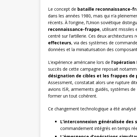
Le concept de
bataille reconnaissance-f
dans les années 1980, mais qui n’a pleinement
récents. À l’origine, l’Union soviétique dist
reconnaissance-frappe
, utilisant missiles
centré sur l’artillerie. Ces deux architectures
effecteurs
, via des systèmes de commande
données et la miniaturisation des composants
L’expérience américaine lors de
l’opération
succès de cette campagne reposait notamm
désignation de cibles et les frappes de 
Assessment, constatait alors une rupture di
avions ISR, armements guidés, systèmes d
former un tout cohérent.
Ce changement technologique a été analysé c
L’interconnexion généralisée des
commandement intégrés en temps réel
L’émergence d’opérations simultan