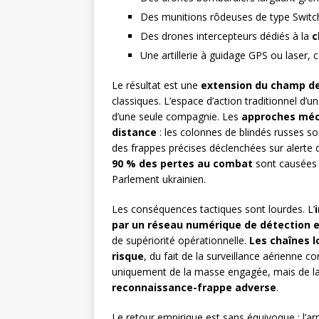
Des munitions rôdeuses de type Switch
Des drones intercepteurs dédiés à la
c
Une artillerie à guidage GPS ou laser, 
Le résultat est une
extension du champ de 
classiques. L’espace d’action traditionnel d’
d’une seule compagnie. Les
approches méc
distance
: les colonnes de blindés russes s
des frappes précises déclenchées sur alert
90 % des pertes au combat
sont causées p
Parlement ukrainien.
Les conséquences tactiques sont lourdes. L’
par un réseau numérique de détection e
de supériorité opérationnelle.
Les chaînes 
risque
, du fait de la surveillance aérienne c
uniquement de la masse engagée, mais de la
reconnaissance-frappe adverse
.
Le retour empirique est sans équivoque : l’a