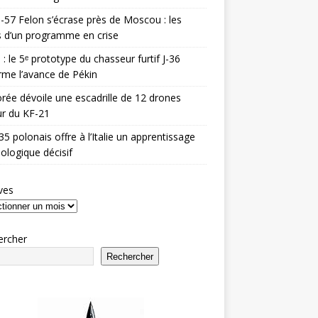
-57 Felon s’écrase près de Moscou : les
es d’un programme en crise
 : le 5ᵉ prototype du chasseur furtif J-36
rme l’avance de Pékin
rée dévoile une escadrille de 12 drones
r du KF-21
35 polonais offre à l’Italie un apprentissage
ologique décisif
ves
ercher
Rechercher