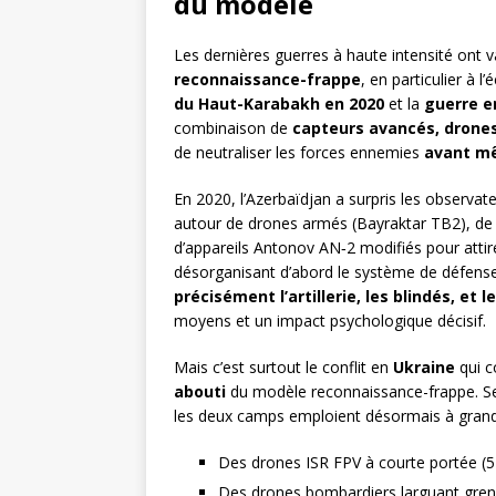
du modèle
Les dernières guerres à haute intensité ont 
reconnaissance-frappe
, en particulier à l
du Haut-Karabakh en 2020
et la
guerre e
combinaison de
capteurs avancés, drones
de neutraliser les forces ennemies
avant mê
En 2020, l’Azerbaïdjan a surpris les observat
autour de drones armés (Bayraktar TB2), de m
d’appareils Antonov AN‑2 modifiés pour attir
désorganisant d’abord le système de défense
précisément l’artillerie, les blindés, et 
moyens et un impact psychologique décisif.
Mais c’est surtout le conflit en
Ukraine
qui c
abouti
du modèle reconnaissance-frappe. Selo
les deux camps emploient désormais à gran
Des drones ISR FPV à courte portée (5
Des drones bombardiers larguant gren