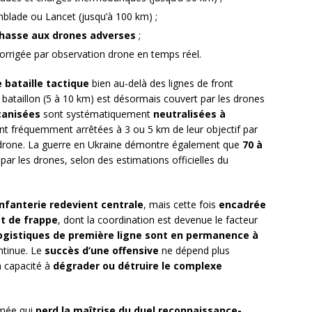
blade ou Lancet (jusqu’à 100 km) ;
hasse aux drones adverses
;
corrigée par observation drone en temps réel.
bataille tactique
bien au-delà des lignes de front
un bataillon (5 à 10 km) est désormais couvert par les drones
anisées
sont systématiquement
neutralisées à
ont fréquemment arrêtées à 3 ou 5 km de leur objectif par
e drone. La guerre en Ukraine démontre également que
70 à
ar les drones, selon des estimations officielles du
infanterie redevient centrale
, mais cette fois
encadrée
t de frappe
, dont la coordination est devenue le facteur
logistiques de première ligne sont en permanence à
ontinue. Le
succès d’une offensive
ne dépend plus
 capacité à
dégrader ou détruire le complexe
rmée qui
perd la maîtrise du duel reconnaissance-