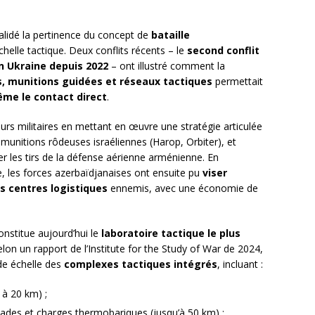
validé la pertinence du concept de
bataille
’échelle tactique. Deux conflits récents – le
second conflit
n Ukraine depuis 2022
– ont illustré comment la
, munitions guidées et réseaux tactiques
permettait
me le contact direct
.
eurs militaires en mettant en œuvre une stratégie articulée
unitions rôdeuses israéliennes (Harop, Orbiter), et
er les tirs de la défense aérienne arménienne. En
, les forces azerbaïdjanaises ont ensuite pu
viser
les centres logistiques
ennemis, avec une économie de
onstitue aujourd’hui le
laboratoire tactique le plus
n un rapport de l’Institute for the Study of War de 2024,
de échelle des
complexes tactiques intégrés
, incluant :
 à 20 km) ;
ades et charges thermobariques (jusqu’à 50 km) ;