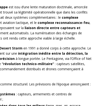
rappe
est issu d’une lente maturation doctrinale, amorcée
 trouvé sa légitimité opérationnelle que dans les conflits
inguait deux systèmes complémentaires : le
complexe
 et aviation tactique, et le
complexe reconnaissance-feu
,
 reposaient sur la
liaison directe entre capteurs et
ment automatisés. La numérisation des échanges de
 ont rendu cette approche viable à large échelle.
 Desert Storm
en 1991 a donné corps à cette approche. Le
ent sur une
intégration inédite entre la détection, la
précision
à longue portée. Le Pentagone, via l’Office of Net
te
“révolution technico-militaire”
: capteurs satellites,
e commandement distribués et drones commençaient à
omme structurel. Les prévisions de l’époque annonçaient :
 systèmes
: capteurs, armements et centres de
 ;
ées dans tous les milieux
(terre, mer, air, espace,