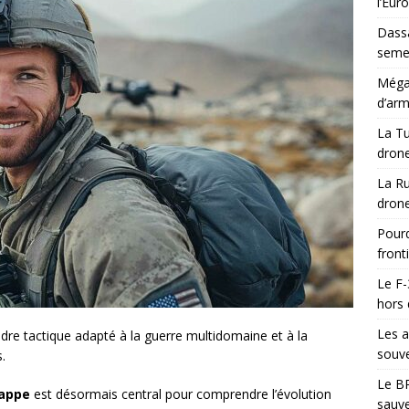
l’Eur
Dassa
semes
Méga-
d’arm
La Tu
drone
La Ru
drone
Pourq
front
Le F-
hors 
Les a
adre tactique adapté à la guerre multidomaine et à la
souve
.
Le BR
rappe
est désormais central pour comprendre l’évolution
sauve