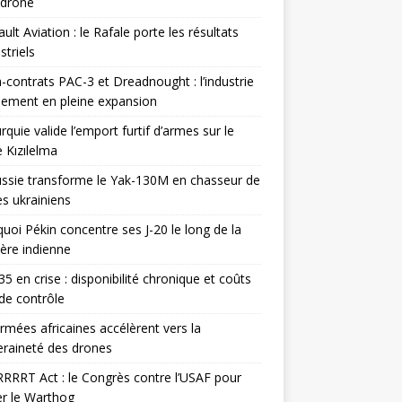
odrone
ult Aviation : le Rafale porte les résultats
triels
contrats PAC-3 et Dreadnought : l’industrie
ement en pleine expansion
rquie valide l’emport furtif d’armes sur le
 Kızılelma
ssie transforme le Yak-130M en chasseur de
s ukrainiens
uoi Pékin concentre ses J-20 le long de la
ière indienne
35 en crise : disponibilité chronique et coûts
de contrôle
rmées africaines accélèrent vers la
raineté des drones
RRRT Act : le Congrès contre l’USAF pour
r le Warthog