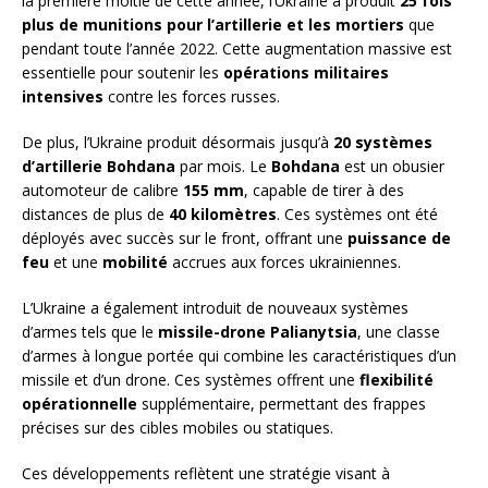
la première moitié de cette année, l’Ukraine a produit
25 fois
plus de munitions pour l’artillerie et les mortiers
que
pendant toute l’année 2022. Cette augmentation massive est
essentielle pour soutenir les
opérations militaires
intensives
contre les forces russes.
De plus, l’Ukraine produit désormais jusqu’à
20 systèmes
d’artillerie Bohdana
par mois. Le
Bohdana
est un obusier
automoteur de calibre
155 mm
, capable de tirer à des
distances de plus de
40 kilomètres
. Ces systèmes ont été
déployés avec succès sur le front, offrant une
puissance de
feu
et une
mobilité
accrues aux forces ukrainiennes.
L’Ukraine a également introduit de nouveaux systèmes
d’armes tels que le
missile-drone Palianytsia
, une classe
d’armes à longue portée qui combine les caractéristiques d’un
missile et d’un drone. Ces systèmes offrent une
flexibilité
opérationnelle
supplémentaire, permettant des frappes
précises sur des cibles mobiles ou statiques.
Ces développements reflètent une stratégie visant à