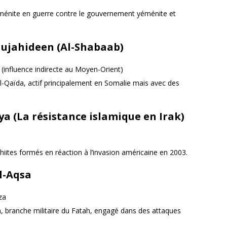
éménite en guerre contre le gouvernement yéménite et
ujahideen (Al-Shabaab)
(influence indirecte au Moyen-Orient)
Al-Qaïda, actif principalement en Somalie mais avec des
 (La résistance islamique en Irak)
hiites formés en réaction à l’invasion américaine en 2003.
l-Aqsa
za
, branche militaire du Fatah, engagé dans des attaques