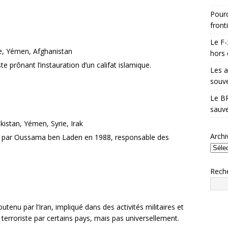
Pourq
front
Le F-
bye, Yémen, Afghanistan
hors 
te prônant l’instauration d’un califat islamique.
Les a
souve
Le BR
sauve
kistan, Yémen, Syrie, Irak
Archi
é par Oussama ben Laden en 1988, responsable des
Rech
outenu par l’Iran, impliqué dans des activités militaires et
terroriste par certains pays, mais pas universellement.