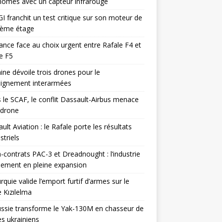
omes avec un capteur infrarouge
I franchit un test critique sur son moteur de
ième étage
ance face au choix urgent entre Rafale F4 et
e F5
ine dévoile trois drones pour le
eignement interarmées
 le SCAF, le conflit Dassault-Airbus menace
odrone
ult Aviation : le Rafale porte les résultats
triels
contrats PAC-3 et Dreadnought : l’industrie
ement en pleine expansion
rquie valide l’emport furtif d’armes sur le
 Kızılelma
ssie transforme le Yak-130M en chasseur de
s ukrainiens