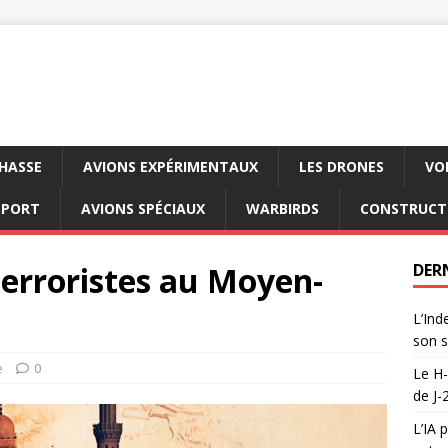
CHASSE
AVIONS EXPÉRIMENTAUX
LES DRONES
VO
SPORT
AVIONS SPÉCIAUX
WARBIRDS
CONSTRUCT
terroristes au Moyen-
DER
L’Ind
son s
e
0
Le H-
de J-
L’IA 