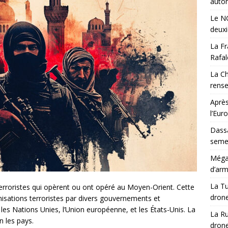
auton
Le NG
deux
La Fr
Rafal
La Ch
rens
Après
l’Eur
Dassa
semes
Méga-
d’arm
La Tu
 terroristes qui opèrent ou ont opéré au Moyen-Orient. Cette
drone
isations terroristes par divers gouvernements et
 les Nations Unies, l’Union européenne, et les États-Unis. La
La Ru
n les pays.
drone