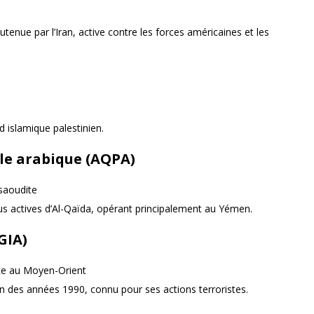
outenue par l’Iran, active contre les forces américaines et les
d islamique palestinien.
le arabique (AQPA)
saoudite
us actives d’Al-Qaïda, opérant principalement au Yémen.
GIA)
nce au Moyen-Orient
en des années 1990, connu pour ses actions terroristes.