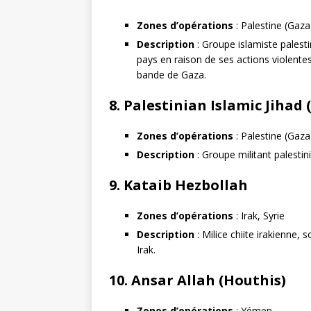
Zones d’opérations
: Palestine (Gaza
Description
: Groupe islamiste palest
pays en raison de ses actions violente
bande de Gaza.
8.
Palestinian Islamic Jihad 
Zones d’opérations
: Palestine (Gaza)
Description
: Groupe militant palestin
9.
Kataib Hezbollah
Zones d’opérations
: Irak, Syrie
Description
: Milice chiite irakienne,
Irak.
10.
Ansar Allah (Houthis)
Zones d’opérations
: Yémen