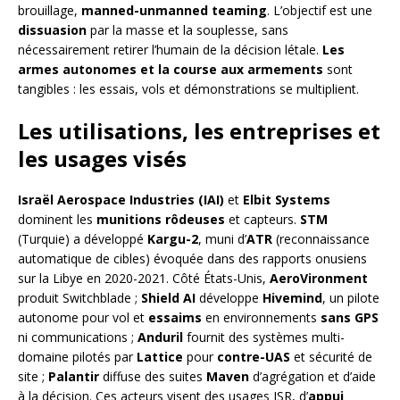
brouillage,
manned-unmanned teaming
. L’objectif est une
dissuasion
par la masse et la souplesse, sans
nécessairement retirer l’humain de la décision létale.
Les
armes autonomes et la course aux armements
sont
tangibles : les essais, vols et démonstrations se multiplient.
Les utilisations, les entreprises et
les usages visés
Israël Aerospace Industries (IAI)
et
Elbit Systems
dominent les
munitions rôdeuses
et capteurs.
STM
(Turquie) a développé
Kargu-2
, muni d’
ATR
(reconnaissance
automatique de cibles) évoquée dans des rapports onusiens
sur la Libye en 2020-2021. Côté États-Unis,
AeroVironment
produit Switchblade ;
Shield AI
développe
Hivemind
, un pilote
autonome pour vol et
essaims
en environnements
sans GPS
ni communications ;
Anduril
fournit des systèmes multi-
domaine pilotés par
Lattice
pour
contre-UAS
et sécurité de
site ;
Palantir
diffuse des suites
Maven
d’agrégation et d’aide
à la décision. Ces acteurs visent des usages ISR, d’
appui