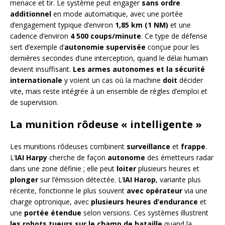
menace et tir. Le système peut engager
sans ordre
additionnel
en mode automatique, avec une portée
d’engagement typique d’environ
1,85 km (1 NM)
et une
cadence d’environ
4 500 coups/minute
. Ce type de défense
sert d’exemple d’
autonomie supervisée
conçue pour les
dernières secondes d’une interception, quand le délai humain
devient insuffisant.
Les armes autonomes et la sécurité
internationale
y voient un cas où la machine
doit
décider
vite, mais reste intégrée à un ensemble de règles d’emploi et
de supervision.
La munition rôdeuse « intelligente »
Les munitions rôdeuses combinent
surveillance
et
frappe
.
L’
IAI Harpy
cherche de façon
autonome
des émetteurs radar
dans une zone définie ; elle peut
loiter
plusieurs heures et
plonger
sur l’émission détectée. L’
IAI Harop
, variante plus
récente, fonctionne le plus souvent
avec opérateur
via une
charge optronique, avec
plusieurs heures d’endurance
et
une
portée étendue
selon versions. Ces systèmes illustrent
les robots tueurs sur le champ de bataille
quand la