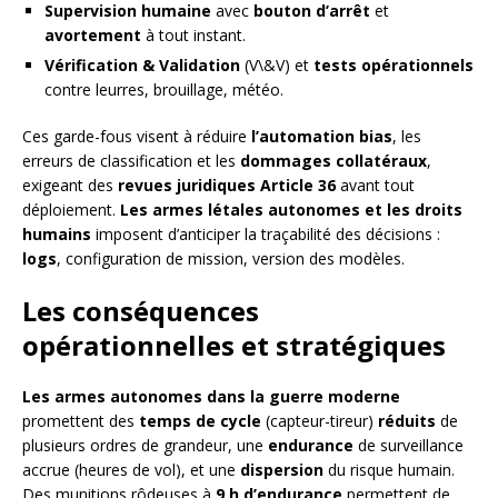
Supervision humaine
avec
bouton d’arrêt
et
avortement
à tout instant.
Vérification & Validation
(V\&V) et
tests opérationnels
contre leurres, brouillage, météo.
Ces garde-fous visent à réduire
l’automation bias
, les
erreurs de classification et les
dommages collatéraux
,
exigeant des
revues juridiques Article 36
avant tout
déploiement.
Les armes létales autonomes et les droits
humains
imposent d’anticiper la traçabilité des décisions :
logs
, configuration de mission, version des modèles.
Les conséquences
opérationnelles et stratégiques
Les armes autonomes dans la guerre moderne
promettent des
temps de cycle
(capteur-tireur)
réduits
de
plusieurs ordres de grandeur, une
endurance
de surveillance
accrue (heures de vol), et une
dispersion
du risque humain.
Des munitions rôdeuses à
9 h d’endurance
permettent de