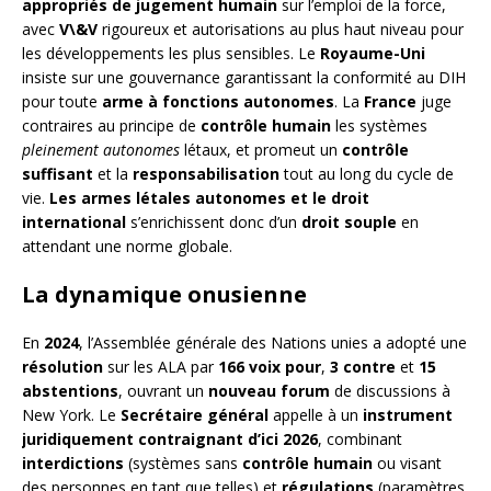
appropriés de jugement humain
sur l’emploi de la force,
avec
V\&V
rigoureux et autorisations au plus haut niveau pour
les développements les plus sensibles. Le
Royaume-Uni
insiste sur une gouvernance garantissant la conformité au DIH
pour toute
arme à fonctions autonomes
. La
France
juge
contraires au principe de
contrôle humain
les systèmes
pleinement autonomes
létaux, et promeut un
contrôle
suffisant
et la
responsabilisation
tout au long du cycle de
vie.
Les armes létales autonomes et le droit
international
s’enrichissent donc d’un
droit souple
en
attendant une norme globale.
La dynamique onusienne
En
2024
, l’Assemblée générale des Nations unies a adopté une
résolution
sur les ALA par
166 voix pour
,
3 contre
et
15
abstentions
, ouvrant un
nouveau forum
de discussions à
New York. Le
Secrétaire général
appelle à un
instrument
juridiquement contraignant d’ici 2026
, combinant
interdictions
(systèmes sans
contrôle humain
ou visant
des personnes en tant que telles) et
régulations
(paramètres