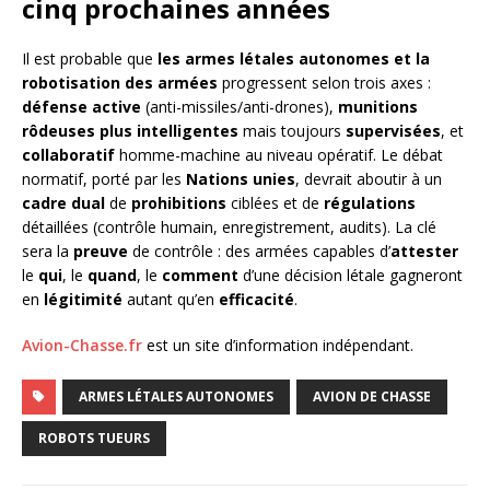
cinq prochaines années
Il est probable que
les armes létales autonomes et la
robotisation des armées
progressent selon trois axes :
défense active
(anti-missiles/anti-drones),
munitions
rôdeuses plus intelligentes
mais toujours
supervisées
, et
collaboratif
homme-machine au niveau opératif. Le débat
normatif, porté par les
Nations unies
, devrait aboutir à un
cadre dual
de
prohibitions
ciblées et de
régulations
détaillées (contrôle humain, enregistrement, audits). La clé
sera la
preuve
de contrôle : des armées capables d’
attester
le
qui
, le
quand
, le
comment
d’une décision létale gagneront
en
légitimité
autant qu’en
efficacité
.
Avion-Chasse.fr
est un site d’information indépendant.
ARMES LÉTALES AUTONOMES
AVION DE CHASSE
ROBOTS TUEURS