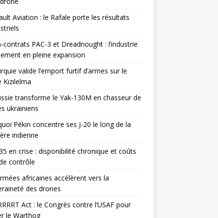
odrone
ult Aviation : le Rafale porte les résultats
triels
contrats PAC-3 et Dreadnought : l’industrie
ement en pleine expansion
rquie valide l’emport furtif d’armes sur le
 Kızılelma
ssie transforme le Yak-130M en chasseur de
s ukrainiens
uoi Pékin concentre ses J-20 le long de la
ière indienne
35 en crise : disponibilité chronique et coûts
de contrôle
rmées africaines accélèrent vers la
raineté des drones
RRRT Act : le Congrès contre l’USAF pour
r le Warthog