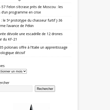
-57 Felon s’écrase près de Moscou : les
es d’un programme en crise
 : le 5ᵉ prototype du chasseur furtif J-36
rme l’avance de Pékin
rée dévoile une escadrille de 12 drones
r du KF-21
35 polonais offre à l’Italie un apprentissage
ologique décisif
ves
ercher
Rechercher