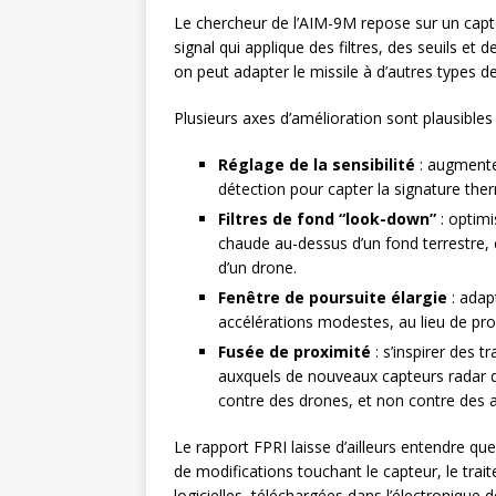
Le chercheur de l’AIM-9M repose sur un capt
signal qui applique des filtres, des seuils et
on peut adapter le missile à d’autres types 
Plusieurs axes d’amélioration sont plausibles 
Réglage de la sensibilité
: augmenter
détection pour capter la signature the
Filtres de fond “look-down”
: optimi
chaude au-dessus d’un fond terrestre, e
d’un drone.
Fenêtre de poursuite élargie
: adap
accélérations modestes, au lieu de pr
Fusée de proximité
: s’inspirer des 
auxquels de nouveaux capteurs radar de
contre des drones, et non contre des a
Le rapport FPRI laisse d’ailleurs entendre qu
de modifications touchant le capteur, le trai
logicielles, téléchargées dans l’électronique