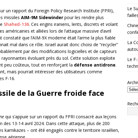
Le Su
ur un rapport du Foreign Policy Research Institute (FPRI),
faill
es missiles
AIM-9M Sidewinder
pour les rendre plus
pe
Shahed-136
. Ces engins iraniens, lents, discrets et volant
Chine
ces américaines et alliées lors de l’attaque massive d’avril
confi
t constaté que l’AIM-9X moderne était l’arme la plus fiable
La Co
nait mal dans ce rôle. Israël aurait donc choisi de “recycler”
autou
bablement par des modifications logicielles et de capteurs
 rayonnantes évoluant près du sol. Cette solution exploite
Le F-
nt peu coûteux, tout en renforçant la
défense antidrone
.
techn
ant, mais pourrait intéresser des utilisateurs comme
es F-16.
Archi
sile de la Guerre froide face
Rech
ne
qui s’appuie sur un rapport du FPRI consacré aux leçons
nien des 13-14 avril 2024. Dans cette attaque, plus de 200
 kamikazes – ont été engagés contre le territoire israélien,
ense aérienne.