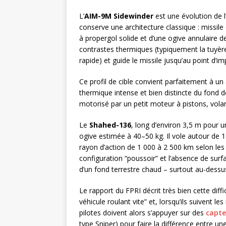
L’
AIM-9M Sidewinder
est une évolution de l
conserve une architecture classique : missil
à propergol solide et d’une ogive annulaire d
contrastes thermiques (typiquement la tuyère
rapide) et guide le missile jusqu’au point d’im
Ce profil de cible convient parfaitement à un
thermique intense et bien distincte du fond de
motorisé par un petit moteur à pistons, vola
Le
Shahed-136
, long d’environ 3,5 m pour 
ogive estimée à 40–50 kg. Il vole autour de 
rayon d’action de 1 000 à 2 500 km selon les 
configuration “poussoir” et l’absence de surfa
d’un fond terrestre chaud – surtout au-dessus
Le rapport du FPRI décrit très bien cette diffi
véhicule roulant vite” et, lorsqu’ils suivent le
pilotes doivent alors s’appuyer sur des
capte
type Sniper) pour faire la différence entre u