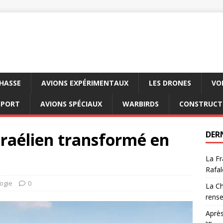
CHASSE
AVIONS EXPÉRIMENTAUX
LES DRONES
VO
SPORT
AVIONS SPÉCIAUX
WARBIRDS
CONSTRUCT
sraélien transformé en
DER
La Fr
Rafal
ogie
0
La Ch
rens
Après