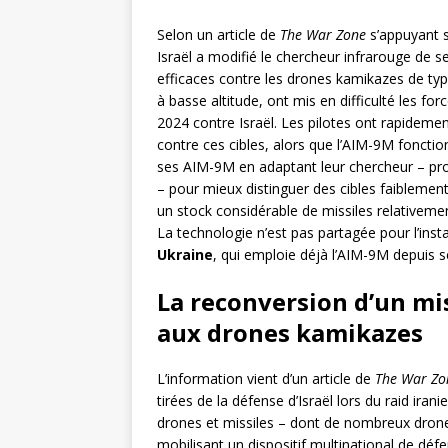
Selon un article de
The War Zone
s’appuyant s
Israël a modifié le chercheur infrarouge de s
efficaces contre les drones kamikazes de ty
à basse altitude, ont mis en difficulté les for
2024 contre Israël. Les pilotes ont rapidemen
contre ces cibles, alors que l’AIM-9M fonction
ses AIM-9M en adaptant leur chercheur – pro
– pour mieux distinguer des cibles faiblement
un stock considérable de missiles relativeme
La technologie n’est pas partagée pour l’inst
Ukraine
, qui emploie déjà l’AIM-9M depuis s
La reconversion d’un mis
aux drones kamikazes
L’information vient d’un article de
The War Zo
tirées de la défense d’Israël lors du raid ira
drones et missiles – dont de nombreux drones
mobilisant un dispositif multinational de déf