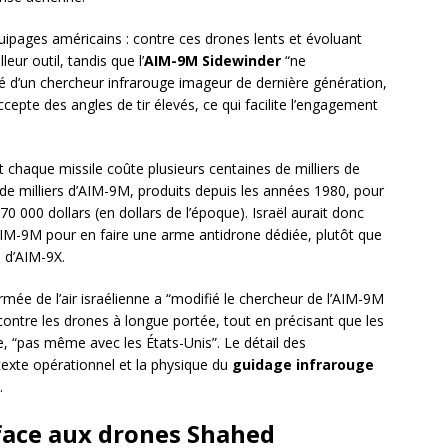
ipages américains : contre ces drones lents et évoluant
leur outil, tandis que l’
AIM-9M Sidewinder
“ne
té d’un chercheur infrarouge imageur de dernière génération,
accepte des angles de tir élevés, ce qui facilite l’engagement
t chaque missile coûte plusieurs centaines de milliers de
 de milliers d’AIM-9M, produits depuis les années 1980, pour
70 000 dollars (en dollars de l’époque). Israël aurait donc
 AIM-9M pour en faire une arme antidrone dédiée, plutôt que
 d’AIM-9X.
rmée de l’air israélienne a “modifié le chercheur de l’AIM-9M
contre les drones à longue portée, tout en précisant que les
e, “pas même avec les États-Unis”. Le détail des
exte opérationnel et la physique du
guidage infrarouge
.
 face aux drones Shahed