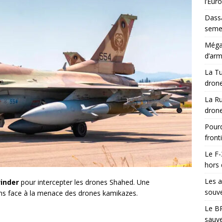
l’Eur
Dassa
semes
Méga-
d’arm
La Tu
drone
La Ru
drone
Pourq
front
Le F-
hors 
Les a
inder
pour intercepter les drones Shahed. Une
souve
ns face à la menace des drones kamikazes.
Le BR
sauve