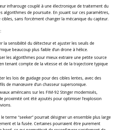
eur infrarouge couplé à une électronique de traitement du
 des algorithmes de poursuite. En jouant sur ces paramètres,
de cibles, sans forcément changer la mécanique du capteur.
:
 la sensibilité du détecteur et ajuster les seuils de
rmique beaucoup plus faible d’un drone à hélice.
ser les algorithmes pour mieux extraire une petite source
n tenant compte de la vitesse et de la trajectoire typique
ter les lois de guidage pour des cibles lentes, avec des
ofils de manœuvre d’un chasseur supersonique.
travaux américains sur les FIM-92 Stinger modernisés,
 proximité ont été ajoutés pour optimiser l’explosion
vions.
e le terme “seeker” pourrait désigner un ensemble plus large
tement et la fusée. Certaines pourraient être purement
 de bord, ce qui permettrait de reconfigurer rapidement de