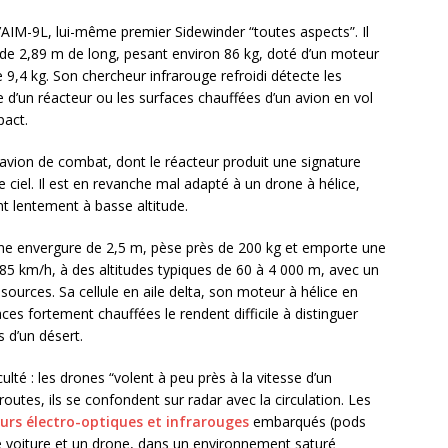
’AIM-9L, lui-même premier Sidewinder “toutes aspects”. Il
e de 2,89 m de long, pesant environ 86 kg, doté d’un moteur
e 9,4 kg. Son chercheur infrarouge refroidi détecte les
 d’un réacteur ou les surfaces chauffées d’un avion en vol
pact.
 avion de combat, dont le réacteur produit une signature
 ciel. Il est en revanche mal adapté à un drone à hélice,
nt lentement à basse altitude.
une envergure de 2,5 m, pèse près de 200 kg et emporte une
185 km/h, à des altitudes typiques de 60 à 4 000 m, avec un
sources. Sa cellule en aile delta, son moteur à hélice en
ces fortement chauffées le rendent difficile à distinguer
 d’un désert.
culté : les drones “volent à peu près à la vitesse d’un
s routes, ils se confondent sur radar avec la circulation. Les
urs électro-optiques et infrarouges
embarqués (pods
ne voiture et un drone, dans un environnement saturé