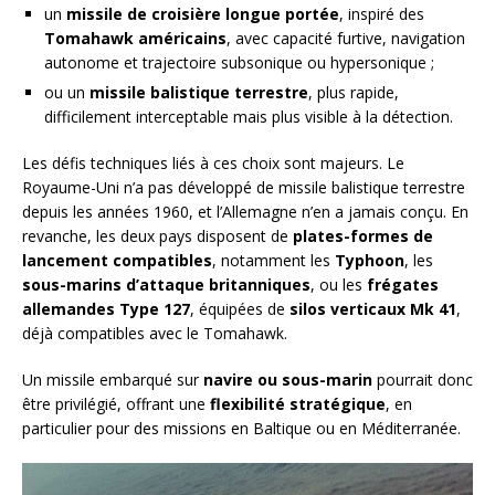
un
missile de croisière longue portée
, inspiré des
Tomahawk américains
, avec capacité furtive, navigation
autonome et trajectoire subsonique ou hypersonique ;
ou un
missile balistique terrestre
, plus rapide,
difficilement interceptable mais plus visible à la détection.
Les défis techniques liés à ces choix sont majeurs. Le
Royaume-Uni n’a pas développé de missile balistique terrestre
depuis les années 1960, et l’Allemagne n’en a jamais conçu. En
revanche, les deux pays disposent de
plates-formes de
lancement compatibles
, notamment les
Typhoon
, les
sous-marins d’attaque britanniques
, ou les
frégates
allemandes Type 127
, équipées de
silos verticaux Mk 41
,
déjà compatibles avec le Tomahawk.
Un missile embarqué sur
navire ou sous-marin
pourrait donc
être privilégié, offrant une
flexibilité stratégique
, en
particulier pour des missions en Baltique ou en Méditerranée.