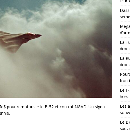
l’Eur
Dassa
semes
Méga-
d’arm
La Tu
drone
La Ru
drone
Pourq
front
Le F-
hors 
Les a
Md$ pour remotoriser le B-52 et contrat NGAD. Un signal
souve
ennie.
Le BR
sauve