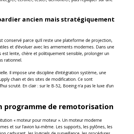
bardier ancien mais stratégiquement
est conservé parce qu’il reste une plateforme de projection,
tiles et d’évoluer avec les armements modernes. Dans une
 est lente, chère et politiquement sensible, prolonger un
s rationnel.
elle. Il impose une discipline d’intégration système, une
supply chain et des sites de modification. Ce sont
i scruté. En clair : sur le B-52, Boeing n’a pas le luxe d’un
’un programme de remotorisation
stitution « moteur pour moteur ». Un moteur moderne
es et sur l’avion lui-même. Les supports, les pylônes, les
ion carburant, les logiciels de surveillance, les procédures