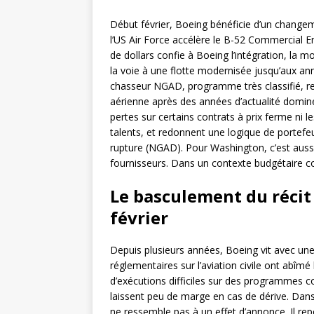
Début février, Boeing bénéficie d’un change
l’US Air Force accélère le B-52 Commercial E
de dollars confie à Boeing l’intégration, la mo
la voie à une flotte modernisée jusqu’aux ann
chasseur NGAD, programme très classifié, rep
aérienne après des années d’actualité dominée
pertes sur certains contrats à prix ferme ni les 
talents, et redonnent une logique de portefeui
rupture (NGAD). Pour Washington, c’est aussi 
fournisseurs. Dans un contexte budgétaire co
Le basculement du récit
février
Depuis plusieurs années, Boeing vit avec une d
réglementaires sur l’aviation civile ont abîmé
d’exécutions difficiles sur des programmes c
laissent peu de marge en cas de dérive. Dans 
ne ressemble pas à un effet d’annonce. Il re