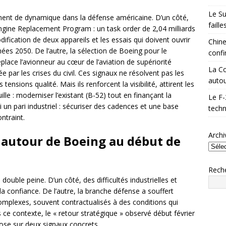
Le Su
ment de dynamique dans la défense américaine. D’un côté,
faill
ngine Replacement Program : un task order de 2,04 milliards
dification de deux appareils et les essais qui doivent ouvrir
Chine
ées 2050. De l’autre, la sélection de Boeing pour le
confi
lace l’avionneur au cœur de l’aviation de supériorité
La Co
 par les crises du civil. Ces signaux ne résolvent pas les
autou
tensions qualité. Mais ils renforcent la visibilité, attirent les
lle : moderniser l’existant (B-52) tout en finançant la
Le F-
un pari industriel : sécuriser des cadences et une base
techn
ntraint.
Archi
 autour de Boeing au début de
Rech
ouble peine. D’un côté, des difficultés industrielles et
 la confiance. De l’autre, la branche défense a souffert
omplexes, souvent contractualisés à des conditions qui
ce contexte, le « retour stratégique » observé début février
pose sur deux signaux concrets.