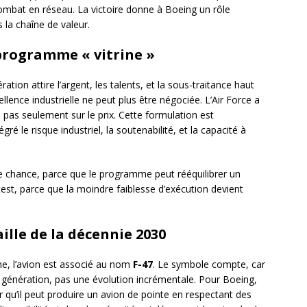
ombat en réseau. La victoire donne à Boeing un rôle
 la chaîne de valeur.
 programme « vitrine »
on attire l’argent, les talents, et la sous-traitance haut
ellence industrielle ne peut plus être négociée. L’Air Force a
 pas seulement sur le prix. Cette formulation est
gré le risque industriel, la soutenabilité, et la capacité à
ne chance, parce que le programme peut rééquilibrer un
 test, parce que la moindre faiblesse d’exécution devient
aille de la décennie 2030
, l’avion est associé au nom
F-47
. Le symbole compte, car
de génération, pas une évolution incrémentale. Pour Boeing,
er qu’il peut produire un avion de pointe en respectant des