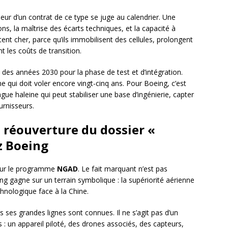
leur d’un contrat de ce type se juge au calendrier. Une
ns, la maîtrise des écarts techniques, et la capacité à
ûtent cher, parce qu’ils immobilisent des cellules, prolongent
nt les coûts de transition.
t des années 2030 pour la phase de test et d’intégration.
 qui doit voler encore vingt-cinq ans. Pour Boeing, c’est
e haleine qui peut stabiliser une base d’ingénierie, capter
urnisseurs.
a réouverture du dossier «
z Boeing
 sur le programme
NGAD
. Le fait marquant n’est pas
 gagne sur un terrain symbolique : la supériorité aérienne
chnologique face à la Chine.
 ses grandes lignes sont connues. Il ne s’agit pas d’un
: un appareil piloté, des drones associés, des capteurs,