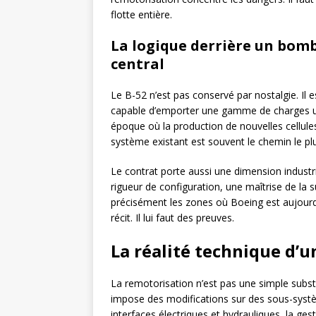
flotte entière.
La logique derrière un bom
central
Le B-52 n’est pas conservé par nostalgie. Il 
capable d’emporter une gamme de charges u
époque où la production de nouvelles cellules
système existant est souvent le chemin le plu
Le contrat porte aussi une dimension industri
rigueur de configuration, une maîtrise de la 
précisément les zones où Boeing est aujourd’hu
récit. Il lui faut des preuves.
La réalité technique d
La remotorisation n’est pas une simple sub
impose des modifications sur des sous-systèm
interfaces électriques et hydrauliques, la gest