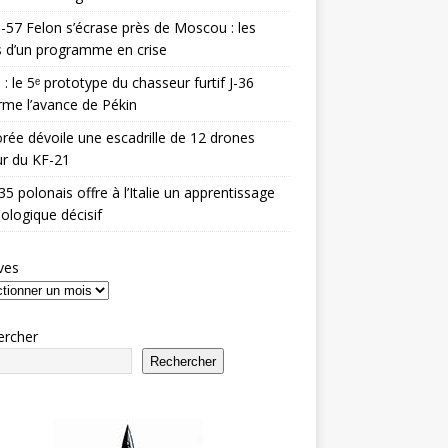
-57 Felon s’écrase près de Moscou : les
es d’un programme en crise
 : le 5ᵉ prototype du chasseur furtif J-36
rme l’avance de Pékin
rée dévoile une escadrille de 12 drones
r du KF-21
35 polonais offre à l’Italie un apprentissage
ologique décisif
ves
ercher
Rechercher