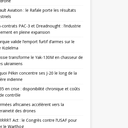
odrone
ult Aviation : le Rafale porte les résultats
triels
contrats PAC-3 et Dreadnought : l’industrie
ement en pleine expansion
rquie valide l’emport furtif d’armes sur le
 Kızılelma
ssie transforme le Yak-130M en chasseur de
s ukrainiens
uoi Pékin concentre ses J-20 le long de la
ière indienne
35 en crise : disponibilité chronique et coûts
de contrôle
rmées africaines accélèrent vers la
raineté des drones
RRRT Act : le Congrès contre l’USAF pour
r le Warthog