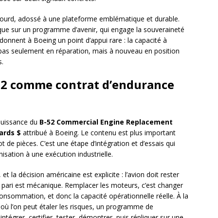
lourd, adossé à une plateforme emblématique et durable.
ique sur un programme d’avenir, qui engage la souveraineté
donnent à Boeing un point d’appui rare : la capacité à
st pas seulement en réparation, mais à nouveau en position
s.
52 comme contrat d’endurance
 puissance du
B-52 Commercial Engine Replacement
iards $
attribué à Boeing. Le contenu est plus important
t de pièces. C’est une étape d’intégration et d’essais qui
sation à une exécution industrielle.
 la décision américaine est explicite : l’avion doit rester
 pari est mécanique. Remplacer les moteurs, c’est changer
a consommation, et donc la capacité opérationnelle réelle. À la
 où l’on peut étaler les risques, un programme de
ntégrer, certifier, tester, démontrer, puis répliquer sur une