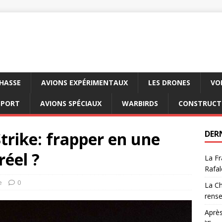
CHASSE
AVIONS EXPÉRIMENTAUX
LES DRONES
VO
SPORT
AVIONS SPÉCIAUX
WARBIRDS
CONSTRUCT
trike: frapper en une
DER
réel ?
La Fr
Rafal
e
0
La Ch
rens
Après