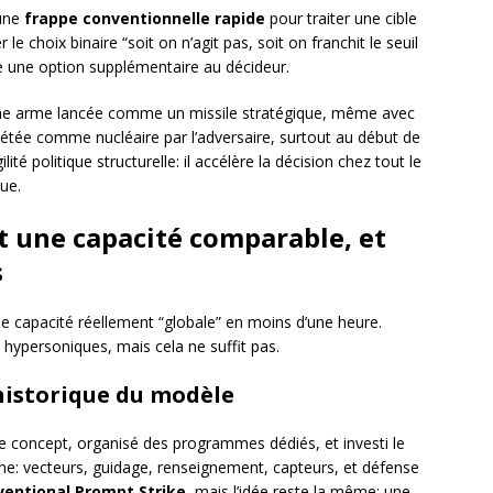
’une
frappe conventionnelle rapide
pour traiter une cible
 le choix binaire “soit on n’agit pas, soit on franchit le seuil
ne une option supplémentaire au décideur.
 Une arme lancée comme un missile stratégique, même avec
rétée comme nucléaire par l’adversaire, surtout au début de
ité politique structurelle: il accélère la décision chez tout le
que.
t une capacité comparable, et
s
une capacité réellement “globale” en moins d’une heure.
ypersoniques, mais cela ne suffit pas.
 historique du modèle
le concept, organisé des programmes dédiés, et investi le
ne: vecteurs, guidage, renseignement, capteurs, et défense
entional Prompt Strike
, mais l’idée reste la même: une