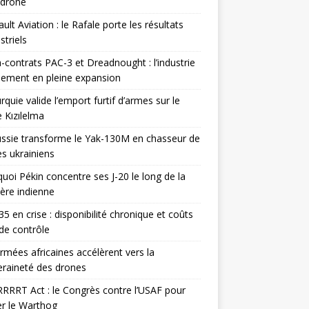
odrone
ult Aviation : le Rafale porte les résultats
triels
contrats PAC-3 et Dreadnought : l’industrie
ement en pleine expansion
rquie valide l’emport furtif d’armes sur le
 Kızılelma
ssie transforme le Yak-130M en chasseur de
s ukrainiens
uoi Pékin concentre ses J-20 le long de la
ière indienne
35 en crise : disponibilité chronique et coûts
de contrôle
rmées africaines accélèrent vers la
raineté des drones
RRRT Act : le Congrès contre l’USAF pour
r le Warthog