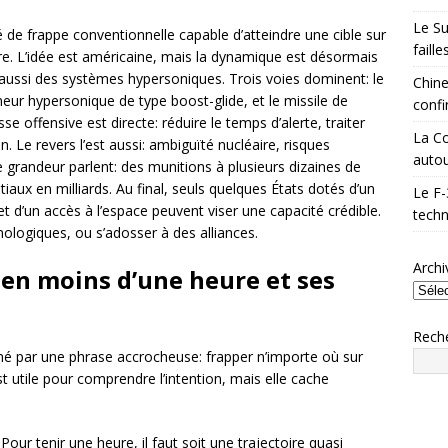
Le Su
 de frappe conventionnelle capable d’atteindre une cible sur
faill
re. L’idée est américaine, mais la dynamique est désormais
t aussi des systèmes hypersoniques. Trois voies dominent: le
Chine
aneur hypersonique de type boost-glide, et le missile de
confi
 offensive est directe: réduire le temps d’alerte, traiter
La Co
on. Le revers l’est aussi: ambiguïté nucléaire, risques
autou
e grandeur parlent: des munitions à plusieurs dizaines de
atiaux en milliards. Au final, seuls quelques États dotés d’un
Le F-
et d’un accès à l’espace peuvent viser une capacité crédible.
techn
ologiques, ou s’adosser à des alliances.
Archi
 en moins d’une heure et ses
Rech
é par une phrase accrocheuse: frapper n’importe où sur
 utile pour comprendre l’intention, mais elle cache
Pour tenir une heure, il faut soit une trajectoire quasi