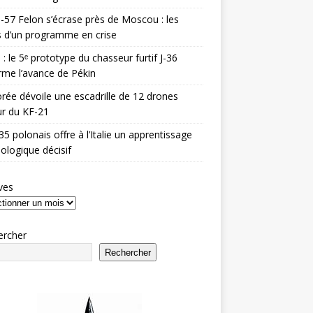
-57 Felon s’écrase près de Moscou : les
es d’un programme en crise
 : le 5ᵉ prototype du chasseur furtif J-36
rme l’avance de Pékin
rée dévoile une escadrille de 12 drones
r du KF-21
35 polonais offre à l’Italie un apprentissage
ologique décisif
ves
ercher
Rechercher