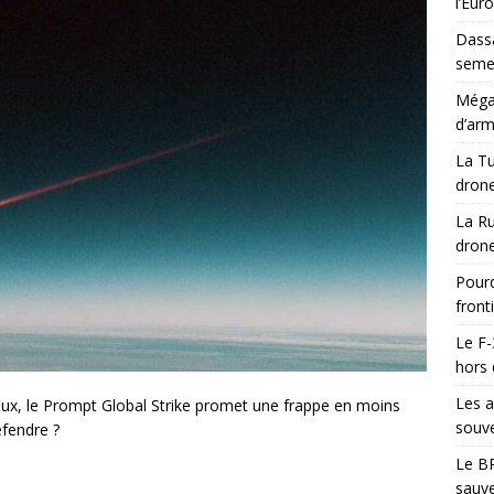
l’Eur
Dassa
semes
Méga-
d’arm
La Tu
drone
La Ru
drone
Pourq
front
Le F-
hors 
Les a
ux, le Prompt Global Strike promet une frappe en moins
souve
éfendre ?
Le BR
sauve